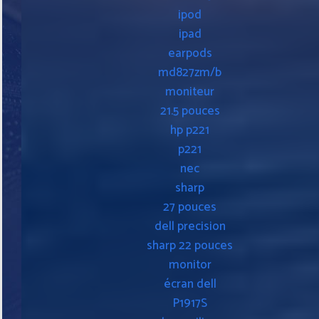
ipod
ipad
earpods
md827zm/b
moniteur
21.5 pouces
hp p221
p221
nec
sharp
27 pouces
dell precision
sharp 22 pouces
monitor
écran dell
P1917S