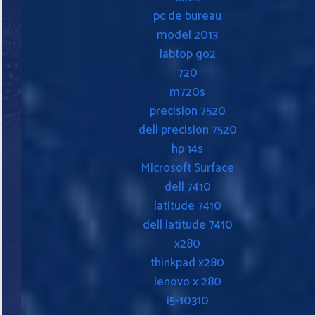
pc de bureau
model 2013
labtop go2
720
m720s
precision 7520
dell precision 7520
hp 14s
Microsoft Surface
dell 7410
latitude 7410
dell latitude 7410
x280
thinkpad x280
lenovo x 280
i5-10310