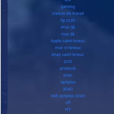
gaming
station de travail
hp z230
imac 5k
mac 5k
Apple saint-brieuc
mac st-brieuc
imac saint-brieuc
z210
probook
imac
optiplex
3040
dell optiplex 3040
sff
MT