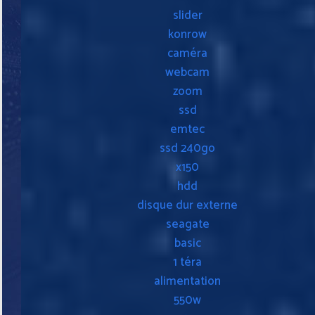
slider
konrow
caméra
webcam
zoom
ssd
emtec
ssd 240go
x150
hdd
disque dur externe
seagate
basic
1 téra
alimentation
550w