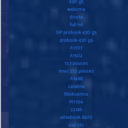
430 g5
webcma
dicota
full hd
HP probook 430 g5
probook 430 g5
A1707
A1502
13.3 pouces
imac 21.5 pouces
A1488
catalina
thinkcentre
M710e
2214h
elitebook 8470
ssd 512