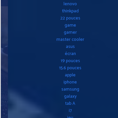
lenovo
thinkpad
22 pouces
game
gamer
master cooler
asus
écran
19 pouces
15.6 pouces
apple
iphone
samsung
galaxy
tab A
i7
jeu