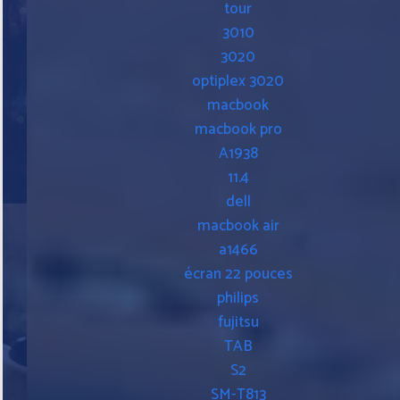
tour
3010
3020
optiplex 3020
macbook
macbook pro
A1938
11.4
dell
macbook air
a1466
écran 22 pouces
philips
fujitsu
TAB
S2
SM-T813