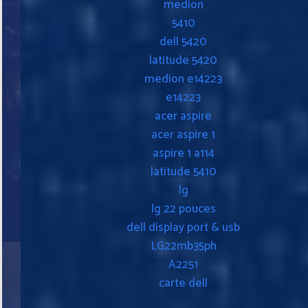
medion
5410
dell 5420
latitude 5420
medion e14223
e14223
acer aspire
acer aspire 1
aspire 1 a114
latitude 5410
lg
lg 22 pouces
dell display port & usb
LG22mb35ph
A2251
carte dell