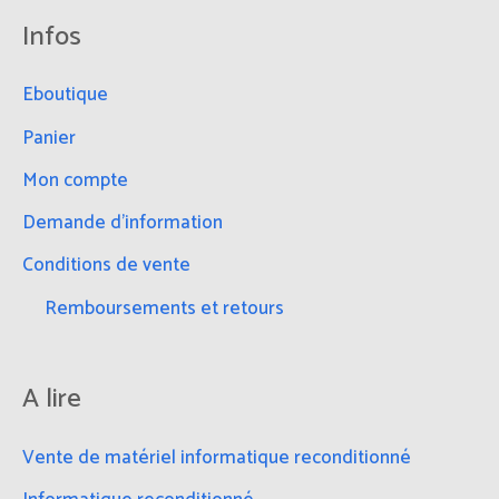
c
Infos
h
e
Eboutique
r
Panier
c
Mon compte
h
Demande d’information
e
Conditions de vente
r
Remboursements et retours
:
A lire
Vente de matériel informatique reconditionné