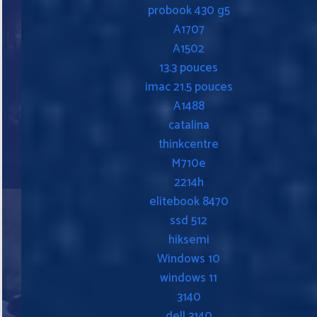
probook 430 g5
A1707
A1502
13.3 pouces
imac 21.5 pouces
A1488
catalina
thinkcentre
M710e
2214h
elitebook 8470
ssd 512
hiksemi
Windows 10
windows 11
3140
dell 3140