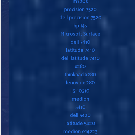
m720s
precision 7520
dell precision 7520
hp 14s
Microsoft Surface
dell 7410
latitude 7410
dell latitude 7410
x280
thinkpad x280
lenovo x 280
i5-10310
medion
5410
dell 5420
latitude 5420
medion e14223