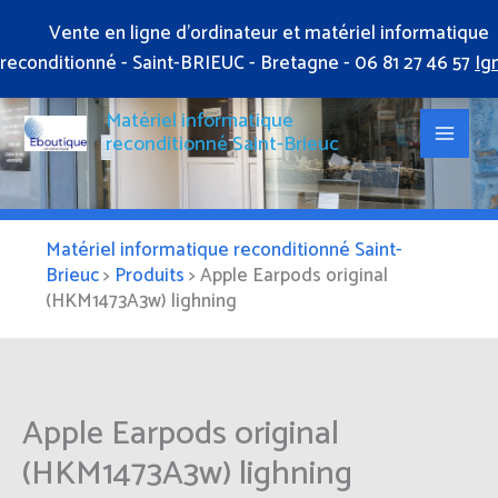
Aller
Vente en ligne d'ordinateur et matériel informatique
au
reconditionné - Saint-BRIEUC - Bretagne - 06 81 27 46 57
Ig
contenu
Matériel informatique
reconditionné Saint-Brieuc
Matériel informatique reconditionné Saint-
Brieuc
>
Produits
>
Apple Earpods original
(HKM1473A3w) lighning
Apple Earpods original
(HKM1473A3w) lighning