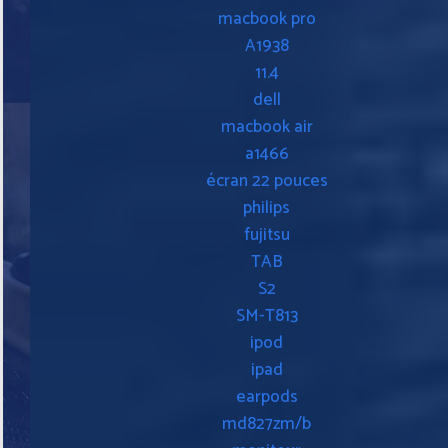
macbook pro
A1938
11.4
dell
macbook air
a1466
écran 22 pouces
philips
fujitsu
TAB
S2
SM-T813
ipod
ipad
earpods
md827zm/b