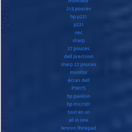
moniteur
21.5 pouces
hp p221
p221
nec
sharp
27 pouces
dell precision
sharp 22 pouces
monitor
écran dell
P1917S
hp pavilion
hp ms215fr
tout en un
all in one
lenovo thinkpad