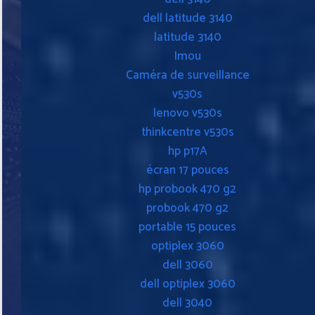
dell latitude 3140
latitude 3140
Imou
Caméra de surveillance
v530s
lenovo v530s
thinkcentre v530s
hp p17A
écran 17 pouces
hp probook 470 g2
probook 470 g2
portable 15 pouces
optiplex 3060
dell 3060
dell optiplex 3060
dell 3040