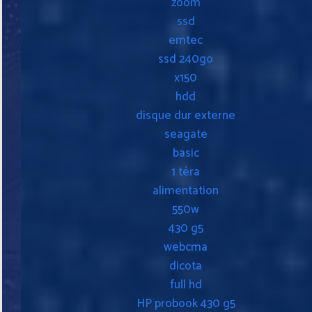
zoom
ssd
emtec
ssd 240go
x150
hdd
disque dur externe
seagate
basic
1 téra
alimentation
550w
430 g5
webcma
dicota
full hd
HP probook 430 g5