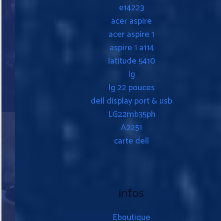
e14223
acer aspire
acer aspire 1
aspire 1 a114
latitude 5410
lg
lg 22 pouces
dell display port & usb
LG22mb35ph
A2251
carte dell
infos
Eboutique