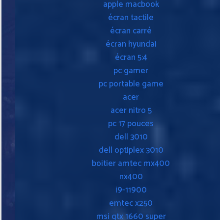
apple macbook
écran tactile
écran carré
écran hyundai
écran 5:4
pc gamer
pc portable game
acer
acer nitro 5
pc 17 pouces
dell 3010
dell optiplex 3010
boitier amtec mx400
nx400
i9-11900
emtec x250
msi gtx 1660 super