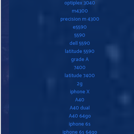
optiplex 3040
m4300
precision m 4300
e5590
5590
dell 5590
latitude 5590
grade A
7400
latitude 7400
2g
iphone X
A40
A40 dual
A40 64go
iphone 6s
iphone 6s 64go