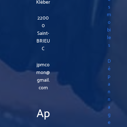
Kléber
s
m
2200
o
0
bi
Saint-
le
BRIEU
s
C
D
jpmco
é
mon@
p
gmail.
a
com
n
n
a
Ap
g
e