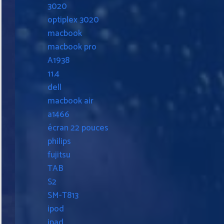
3020
optiplex 3020
macbook
macbook pro
A1938
11.4
dell
macbook air
a1466
écran 22 pouces
philips
fujitsu
TAB
S2
SM-T813
ipod
ipad