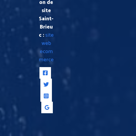
on de
site
Saint-
Brieu
c :
site
web
ecom
merce