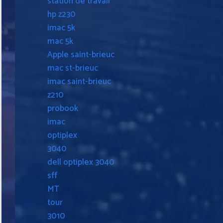
station de travail
hp z230
imac 5k
mac 5k
Apple saint-brieuc
mac st-brieuc
imac saint-brieuc
z210
probook
imac
optiplex
3040
dell optiplex 3040
sff
MT
tour
3010