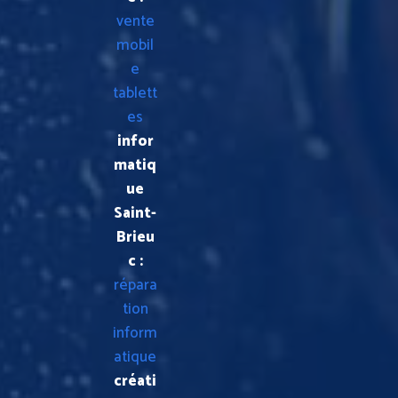
vente
mobil
e
tablett
es
infor
matiq
ue
Saint-
Brieu
c :
répara
tion
inform
atique
créati