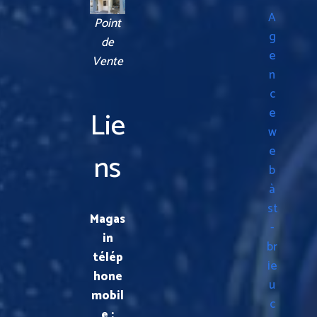
A
Point
g
de
e
Vente
n
c
Lie
e
w
e
ns
b
à
st
Magas
-
in
br
télép
ie
hone
u
mobil
c
e :