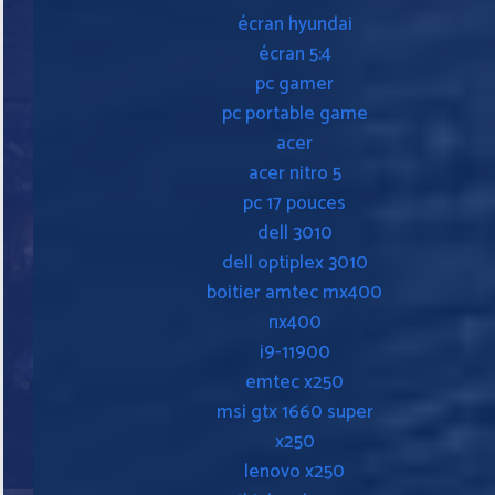
écran hyundai
écran 5:4
pc gamer
pc portable game
acer
acer nitro 5
pc 17 pouces
dell 3010
dell optiplex 3010
boitier amtec mx400
nx400
i9-11900
emtec x250
msi gtx 1660 super
x250
lenovo x250