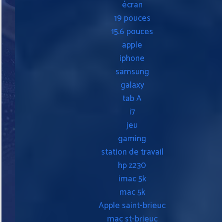
écran
19 pouces
15.6 pouces
apple
iphone
samsung
galaxy
tab A
i7
jeu
gaming
station de travail
hp z230
imac 5k
mac 5k
Apple saint-brieuc
mac st-brieuc