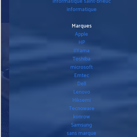
informatique saint-brieuc
informatique
Marques
Apple
HP
IIYama
Toshiba
microsoft
Emtec
Dell
Lenovo
Hiksemi
Tecnoware
konrow
Samsung
sans marque