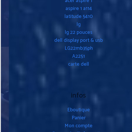
acer aspire 1
aspire 1 a114
latitude 5410
lg
lg 22 pouces
dell display port & usb
LG22mb35ph
A2251
carte dell
infos
Eboutique
Panier
Mon compte