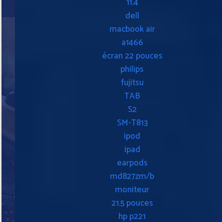
11.4
dell
macbook air
a1466
écran 22 pouces
philips
fujitsu
TAB
S2
SM-T813
ipod
ipad
earpods
md827zm/b
moniteur
21.5 pouces
hp p221