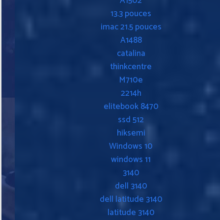
A1502
13.3 pouces
imac 21.5 pouces
A1488
catalina
thinkcentre
M710e
2214h
elitebook 8470
ssd 512
hiksemi
Windows 10
windows 11
3140
dell 3140
dell latitude 3140
latitude 3140