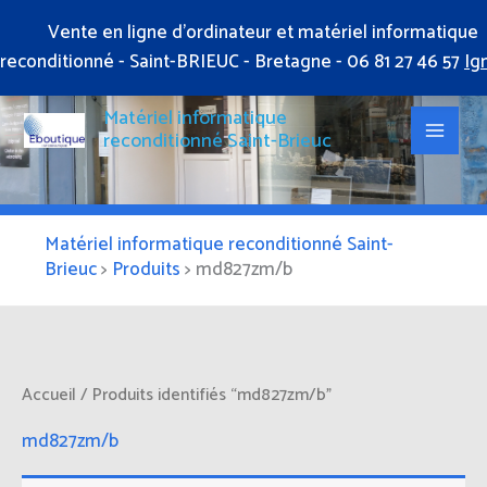
Aller
Vente en ligne d'ordinateur et matériel informatique
au
reconditionné - Saint-BRIEUC - Bretagne - 06 81 27 46 57
Ig
contenu
Matériel informatique
reconditionné Saint-Brieuc
Matériel informatique reconditionné Saint-
Brieuc
>
Produits
>
md827zm/b
Accueil
/ Produits identifiés “md827zm/b”
md827zm/b