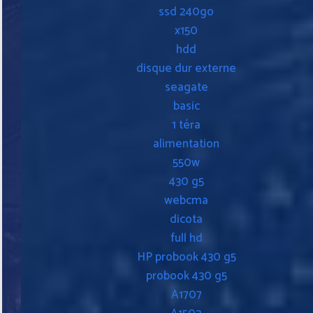
ssd 240go
x150
hdd
disque dur externe
seagate
basic
1 téra
alimentation
550w
430 g5
webcma
dicota
full hd
HP probook 430 g5
probook 430 g5
A1707