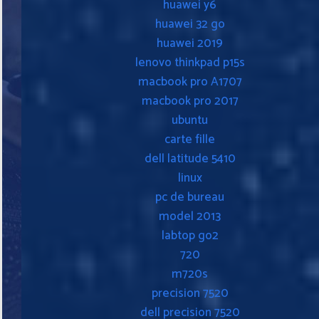
huawei y6
huawei 32 go
huawei 2019
lenovo thinkpad p15s
macbook pro A1707
macbook pro 2017
ubuntu
carte fille
dell latitude 5410
linux
pc de bureau
model 2013
labtop go2
720
m720s
precision 7520
dell precision 7520