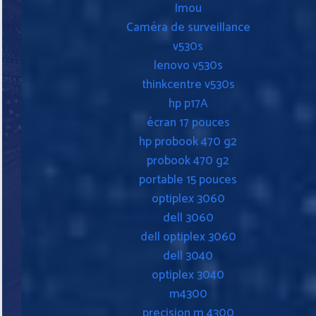
Imou
Caméra de surveillance
v530s
lenovo v530s
thinkcentre v530s
hp p17A
écran 17 pouces
hp probook 470 g2
probook 470 g2
portable 15 pouces
optiplex 3060
dell 3060
dell optiplex 3060
dell 3040
optiplex 3040
m4300
precision m 4300