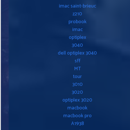
imac saint-brieuc
z210
probook
imac
optiplex
3040
dell optiplex 3040
sff
MT
tour
3010
3020
optiplex 3020
macbook
macbook pro
A1938