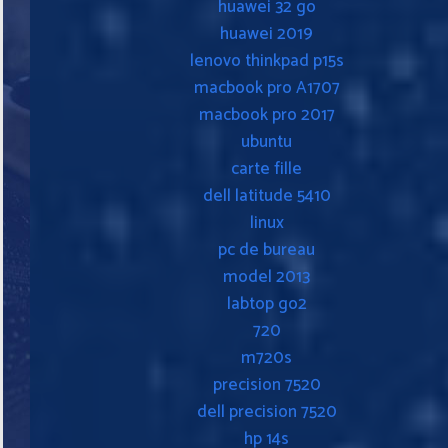
huawei 32 go
huawei 2019
lenovo thinkpad p15s
macbook pro A1707
macbook pro 2017
ubuntu
carte fille
dell latitude 5410
linux
pc de bureau
model 2013
labtop go2
720
m720s
precision 7520
dell precision 7520
hp 14s