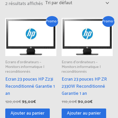
2 résultats affichés
Le
Le
Le
Le
Promo !
Promo !
prix
prix
prix
prix
initial
actuel
initial
actuel
était :
est :
était :
est :
120,00€.
95,00€.
110,00€.
90,00€.
Ecrans d'ordinateurs –
Ecrans d'ordinateurs –
Monitors informatique |
Monitors informatique |
reconditionnés
reconditionnés
Ecran 23 pouces HP Z23i
Ecran 23 pouces HP ZR
Reconditionné Garantie 1
2330W Reconditionné
an
Garantie 1 an
120,00
€
95,00
€
110,00
€
90,00
€
Ajouter au panier
Ajouter au panier