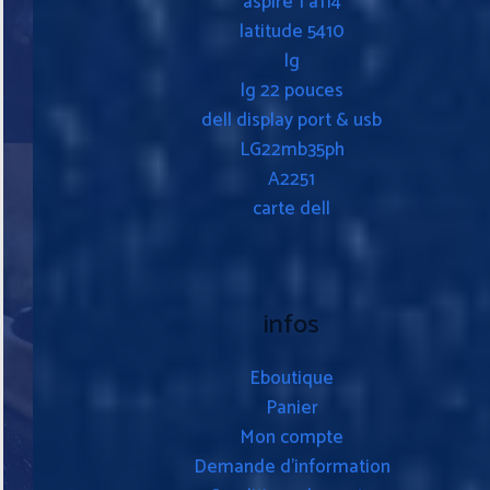
aspire 1 a114
latitude 5410
lg
lg 22 pouces
dell display port & usb
LG22mb35ph
A2251
carte dell
infos
Eboutique
Panier
Mon compte
Demande d’information