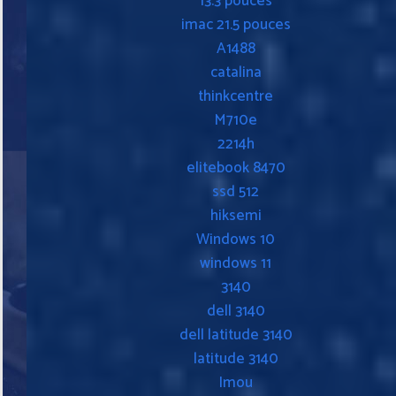
13.3 pouces
imac 21.5 pouces
A1488
catalina
thinkcentre
M710e
2214h
elitebook 8470
ssd 512
hiksemi
Windows 10
windows 11
3140
dell 3140
dell latitude 3140
latitude 3140
Imou