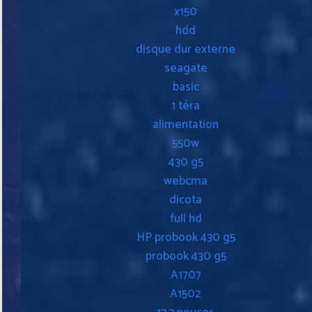
x150
hdd
disque dur externe
seagate
basic
1 téra
alimentation
550w
430 g5
webcma
dicota
full hd
HP probook 430 g5
probook 430 g5
A1707
A1502