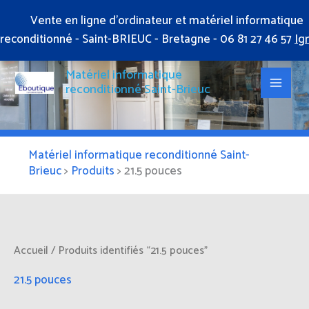
Aller
Vente en ligne d'ordinateur et matériel informatique
au
reconditionné - Saint-BRIEUC - Bretagne - 06 81 27 46 57
Ig
contenu
Matériel informatique
reconditionné Saint-Brieuc
Matériel informatique reconditionné Saint-
Brieuc
>
Produits
>
21.5 pouces
Accueil
/ Produits identifiés “21.5 pouces”
21.5 pouces