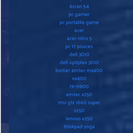
écran 5:4
pc gamer
pc portable game
acer
acer nitro 5
pc 17 pouces
dell 3010
dell optiplex 3010
boitier amtec mx400
nx400
i9-11900
emtec x250
msi gtx 1660 super
x250
lenovo x250
thinkpad yoga