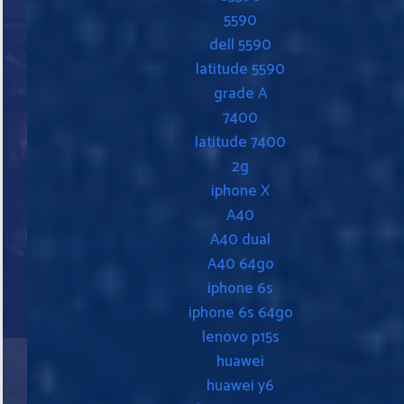
5590
dell 5590
latitude 5590
grade A
7400
latitude 7400
2g
iphone X
A40
A40 dual
A40 64go
iphone 6s
iphone 6s 64go
lenovo p15s
huawei
huawei y6