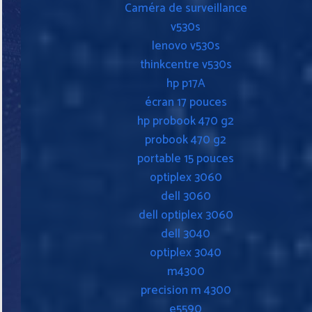
Caméra de surveillance
v530s
lenovo v530s
thinkcentre v530s
hp p17A
écran 17 pouces
hp probook 470 g2
probook 470 g2
portable 15 pouces
optiplex 3060
dell 3060
dell optiplex 3060
dell 3040
optiplex 3040
m4300
precision m 4300
e5590