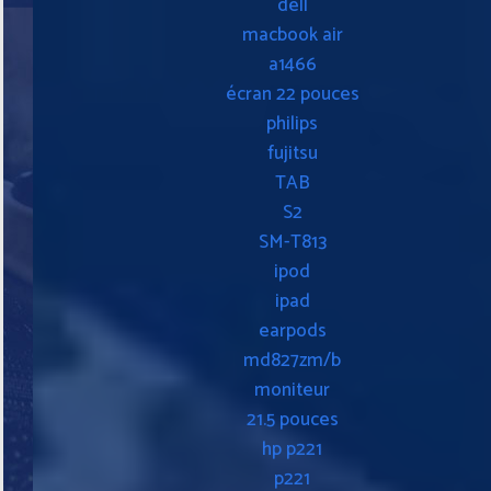
dell
macbook air
a1466
écran 22 pouces
philips
fujitsu
TAB
S2
SM-T813
ipod
ipad
earpods
md827zm/b
moniteur
21.5 pouces
hp p221
p221