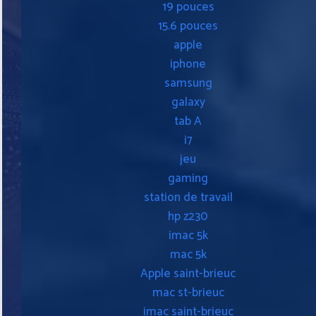
19 pouces
15.6 pouces
apple
iphone
samsung
galaxy
tab A
i7
jeu
gaming
station de travail
hp z230
imac 5k
mac 5k
Apple saint-brieuc
mac st-brieuc
imac saint-brieuc