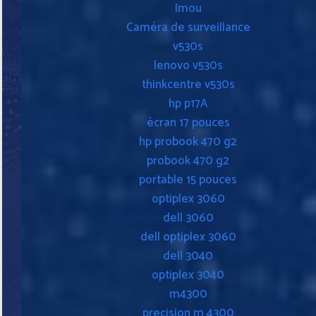
Imou
Caméra de surveillance
v530s
lenovo v530s
thinkcentre v530s
hp p17A
écran 17 pouces
hp probook 470 g2
probook 470 g2
portable 15 pouces
optiplex 3060
dell 3060
dell optiplex 3060
dell 3040
optiplex 3040
m4300
precision m 4300