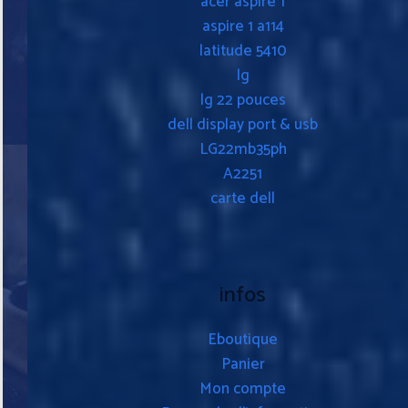
acer aspire 1
aspire 1 a114
latitude 5410
lg
lg 22 pouces
dell display port & usb
LG22mb35ph
A2251
carte dell
infos
Eboutique
Panier
Mon compte