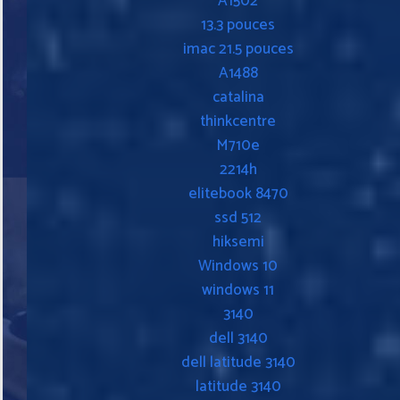
A1502
13.3 pouces
imac 21.5 pouces
A1488
catalina
thinkcentre
M710e
2214h
elitebook 8470
ssd 512
hiksemi
Windows 10
windows 11
3140
dell 3140
dell latitude 3140
latitude 3140