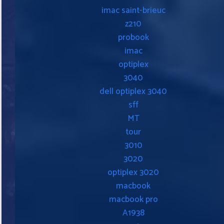
imac saint-brieuc
z210
probook
imac
optiplex
3040
dell optiplex 3040
sff
MT
tour
3010
3020
optiplex 3020
macbook
macbook pro
A1938