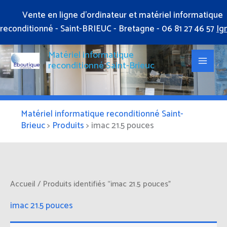
Aller
Vente en ligne d'ordinateur et matériel informatique
au
reconditionné - Saint-BRIEUC - Bretagne - 06 81 27 46 57
Ig
contenu
Matériel informatique
reconditionné Saint-Brieuc
Matériel informatique reconditionné Saint-
Brieuc
>
Produits
>
imac 21.5 pouces
Accueil
/ Produits identifiés “imac 21.5 pouces”
imac 21.5 pouces