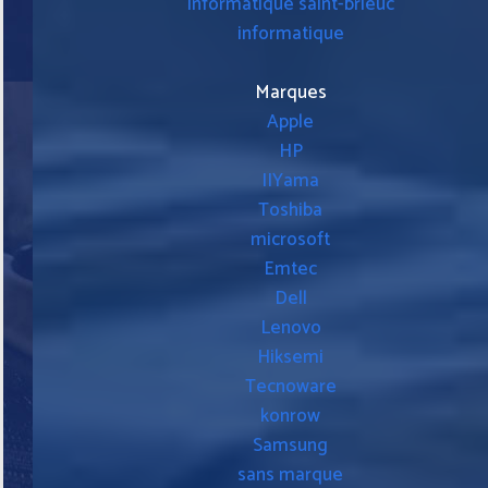
informatique saint-brieuc
informatique
Marques
Apple
HP
IIYama
Toshiba
microsoft
Emtec
Dell
Lenovo
Hiksemi
Tecnoware
konrow
Samsung
sans marque