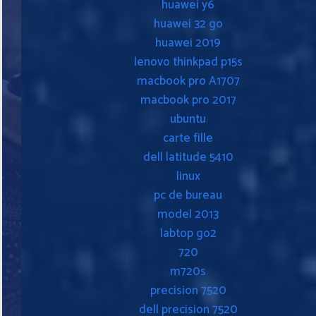
huawei y6
huawei 32 go
huawei 2019
lenovo thinkpad p15s
macbook pro A1707
macbook pro 2017
ubuntu
carte fille
dell latitude 5410
linux
pc de bureau
model 2013
labtop go2
720
m720s
precision 7520
dell precision 7520