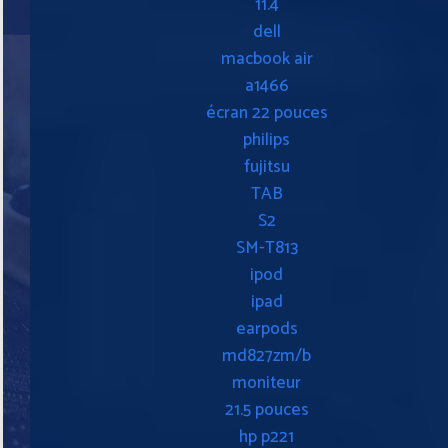
11.4
dell
macbook air
a1466
écran 22 pouces
philips
fujitsu
TAB
S2
SM-T813
ipod
ipad
earpods
md827zm/b
moniteur
21.5 pouces
hp p221