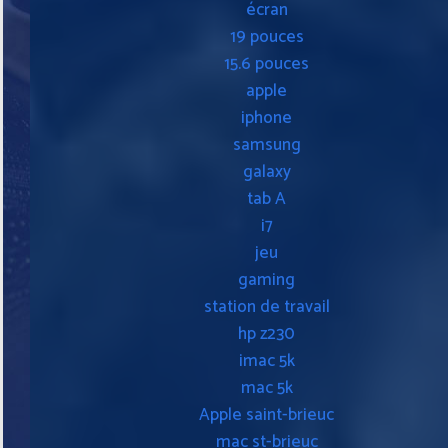
écran
19 pouces
15.6 pouces
apple
iphone
samsung
galaxy
tab A
i7
jeu
gaming
station de travail
hp z230
imac 5k
mac 5k
Apple saint-brieuc
mac st-brieuc