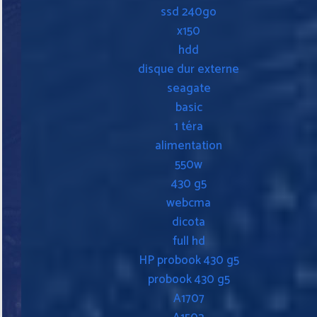
ssd 240go
x150
hdd
disque dur externe
seagate
basic
1 téra
alimentation
550w
430 g5
webcma
dicota
full hd
HP probook 430 g5
probook 430 g5
A1707