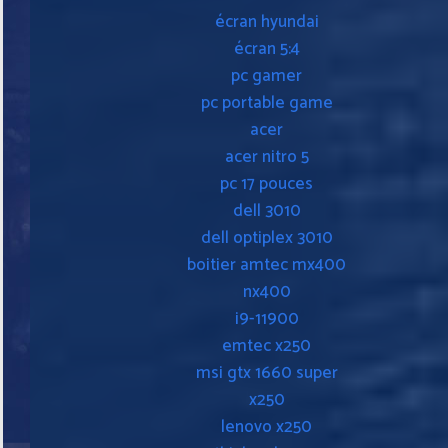
écran hyundai
écran 5:4
pc gamer
pc portable game
acer
acer nitro 5
pc 17 pouces
dell 3010
dell optiplex 3010
boitier amtec mx400
nx400
i9-11900
emtec x250
msi gtx 1660 super
x250
lenovo x250