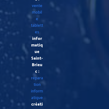
vente
mobil
e
tablett
es
infor
matiq
ue
Saint-
Brieu
c :
répara
tion
inform
atique
créati