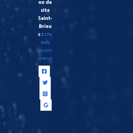
on de
site
Saint-
Brieu
c :
site
web
ecom
merce