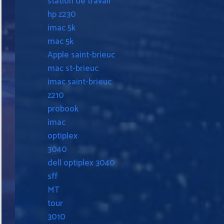
station de travail
hp z230
imac 5k
mac 5k
Apple saint-brieuc
mac st-brieuc
imac saint-brieuc
z210
probook
imac
optiplex
3040
dell optiplex 3040
sff
MT
tour
3010