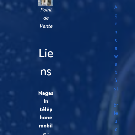
A
Point
g
de
e
Vente
n
c
Lie
e
w
e
ns
b
à
st
Magas
-
in
br
télép
ie
hone
u
mobil
c
e :