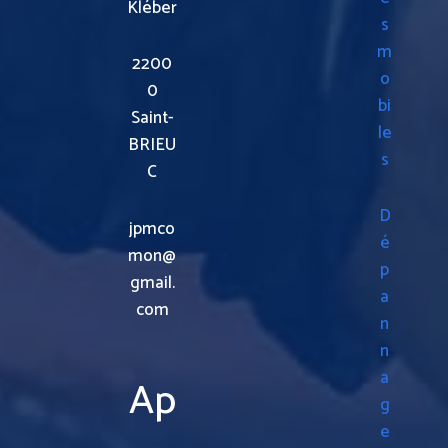
Kléber
s
m
2200
o
0
bi
Saint-
le
BRIEU
s
C
D
jpmco
é
mon@
p
gmail.
a
com
n
n
a
Ap
g
e