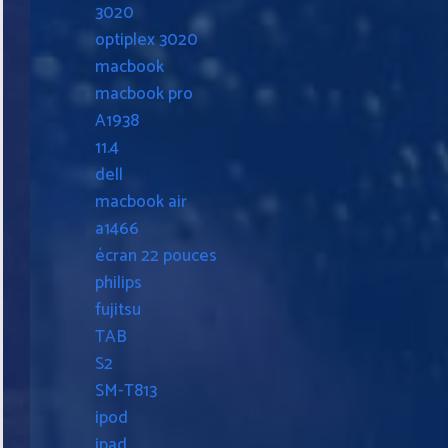
3020
optiplex 3020
macbook
macbook pro
A1938
11.4
dell
macbook air
a1466
écran 22 pouces
philips
fujitsu
TAB
S2
SM-T813
ipod
ipad