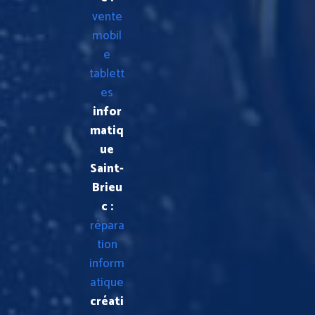
vente
mobil
e
tablett
es
infor
matiq
ue
Saint-
Brieu
c :
répara
tion
inform
atique
créati