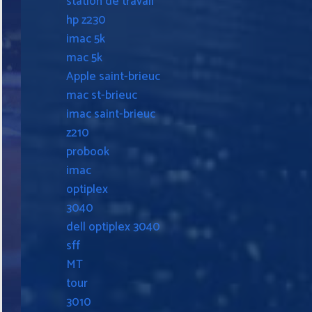
station de travail
hp z230
imac 5k
mac 5k
Apple saint-brieuc
mac st-brieuc
imac saint-brieuc
z210
probook
imac
optiplex
3040
dell optiplex 3040
sff
MT
tour
3010