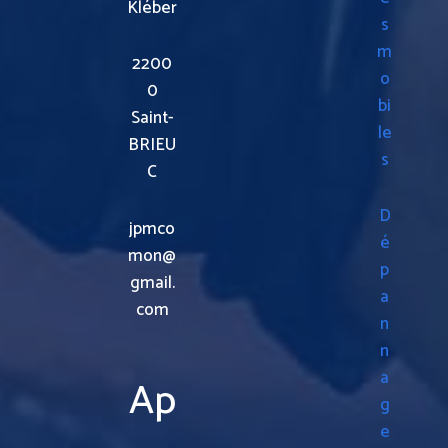
Kléber
s
m
2200
o
0
bi
Saint-
le
BRIEU
s
C
D
jpmco
é
mon@
p
gmail.
a
com
n
n
a
Ap
g
e