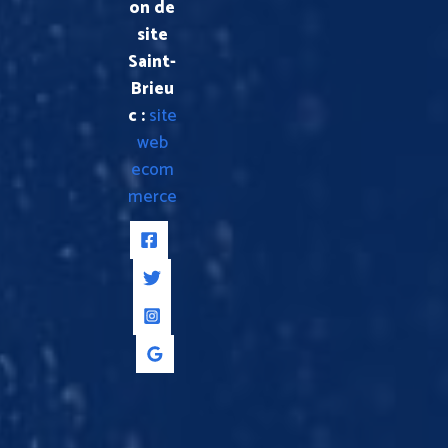
on de
site
Saint-
Brieu
c :
site
web
ecom
merce