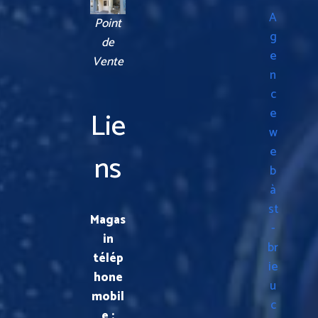
A
Point
g
de
e
Vente
n
c
Lie
e
w
e
ns
b
à
st
Magas
-
in
br
télép
ie
hone
u
mobil
c
e :