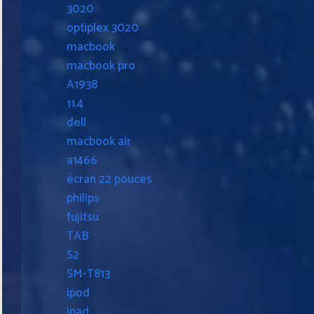
3020
optiplex 3020
macbook
macbook pro
A1938
11.4
dell
macbook air
a1466
écran 22 pouces
philips
fujitsu
TAB
S2
SM-T813
ipod
ipad