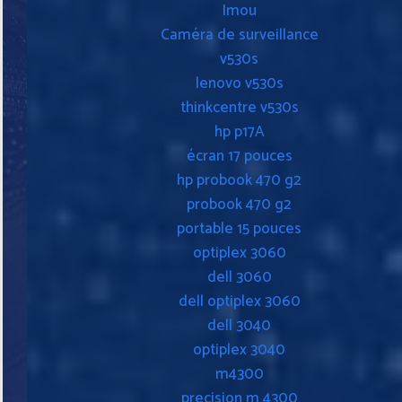
Imou
Caméra de surveillance
v530s
lenovo v530s
thinkcentre v530s
hp p17A
écran 17 pouces
hp probook 470 g2
probook 470 g2
portable 15 pouces
optiplex 3060
dell 3060
dell optiplex 3060
dell 3040
optiplex 3040
m4300
precision m 4300