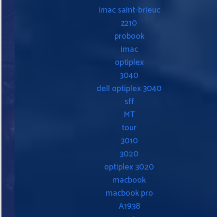
imac saint-brieuc
z210
probook
imac
optiplex
3040
dell optiplex 3040
sff
MT
tour
3010
3020
optiplex 3020
macbook
macbook pro
A1938