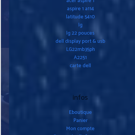
acer aspire 1
aspire 1 a114
latitude 5410
lg
lg 22 pouces
dell display port & usb
LG22mb35ph
A2251
carte dell
infos
Eboutique
Panier
Mon compte