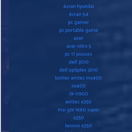
écran hyundai
écran 5:4
pc gamer
pc portable game
acer
acer nitro 5
pc 17 pouces
dell 3010
dell optiplex 3010
boitier amtec mx400
nx400
i9-11900
emtec x250
msi gtx 1660 super
x250
lenovo x250