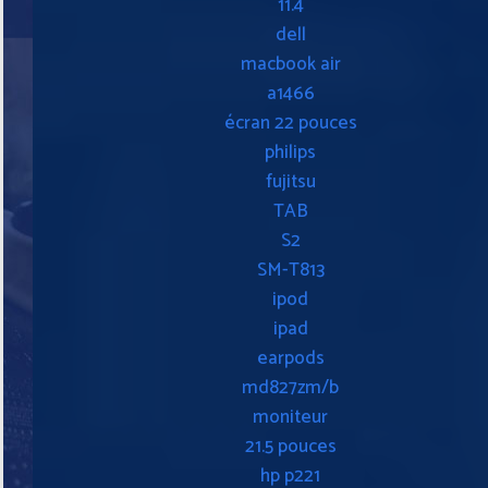
11.4
dell
macbook air
a1466
écran 22 pouces
philips
fujitsu
TAB
S2
SM-T813
ipod
ipad
earpods
md827zm/b
moniteur
21.5 pouces
hp p221