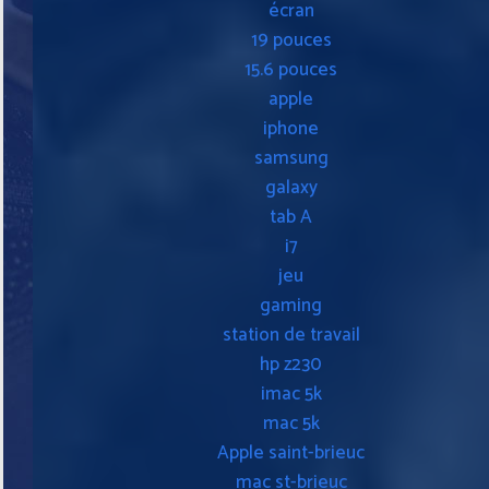
écran
19 pouces
15.6 pouces
apple
iphone
samsung
galaxy
tab A
i7
jeu
gaming
station de travail
hp z230
imac 5k
mac 5k
Apple saint-brieuc
mac st-brieuc