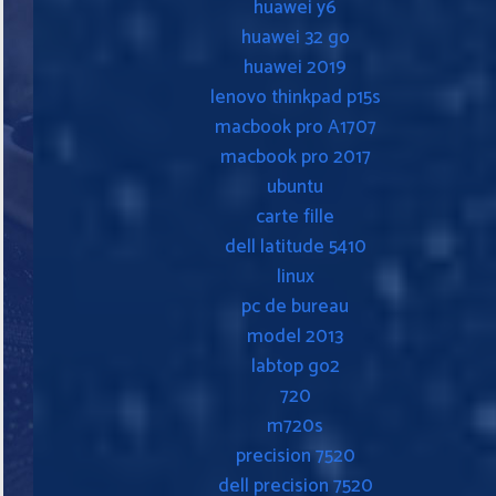
huawei y6
huawei 32 go
huawei 2019
lenovo thinkpad p15s
macbook pro A1707
macbook pro 2017
ubuntu
carte fille
dell latitude 5410
linux
pc de bureau
model 2013
labtop go2
720
m720s
precision 7520
dell precision 7520