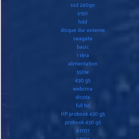
ssd 240go
x150
hdd
disque dur externe
seagate
basic
1 téra
alimentation
550w
430 g5
webcma
dicota
full hd
HP probook 430 g5
probook 430 g5
A1707