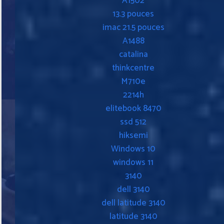
A1502
13.3 pouces
imac 21.5 pouces
A1488
catalina
thinkcentre
M710e
2214h
elitebook 8470
ssd 512
hiksemi
Windows 10
windows 11
3140
dell 3140
dell latitude 3140
latitude 3140