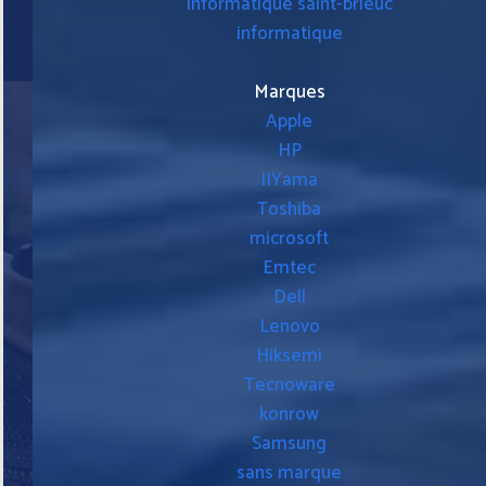
informatique saint-brieuc
informatique
Marques
Apple
HP
IIYama
Toshiba
microsoft
Emtec
Dell
Lenovo
Hiksemi
Tecnoware
konrow
Samsung
sans marque