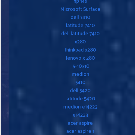
hp 14s
Microsoft Surface
dell 7410
latitude 7410
dell latitude 7410
x280
thinkpad x280
lenovo x 280
i5-10310
medion
5410
dell 5420
latitude 5420
medion e14223
e14223
acer aspire
acer aspire 1