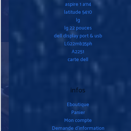
aspire 1 a114
latitude 5410
lg
lg 22 pouces
dell display port & usb
LG22mb35ph
A2251
carte dell
infos
Eboutique
Panier
Mon compte
Demande d’information