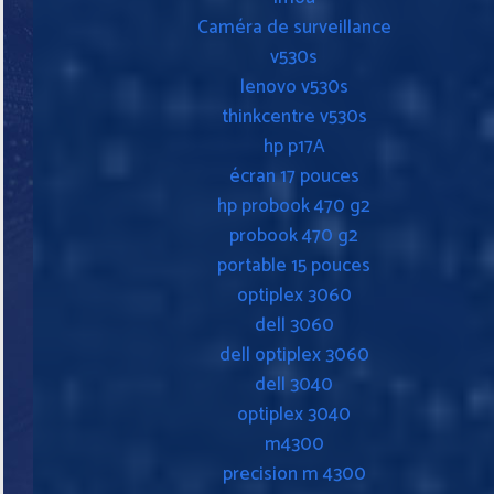
Caméra de surveillance
v530s
lenovo v530s
thinkcentre v530s
hp p17A
écran 17 pouces
hp probook 470 g2
probook 470 g2
portable 15 pouces
optiplex 3060
dell 3060
dell optiplex 3060
dell 3040
optiplex 3040
m4300
precision m 4300