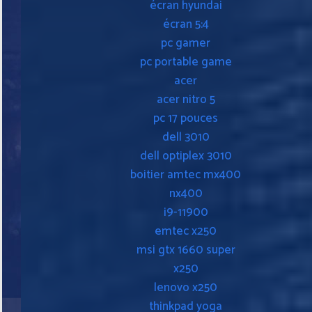
écran hyundai
écran 5:4
pc gamer
pc portable game
acer
acer nitro 5
pc 17 pouces
dell 3010
dell optiplex 3010
boitier amtec mx400
nx400
i9-11900
emtec x250
msi gtx 1660 super
x250
lenovo x250
thinkpad yoga