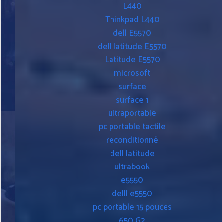
L440
Thinkpad L440
dell E5570
dell latitude E5570
Latitude E5570
microsoft
surface
surface 1
ultraportable
pc portable tactile
reconditionné
dell latitude
ultrabook
e5550
delll e5550
pc portable 15 pouces
650 G2