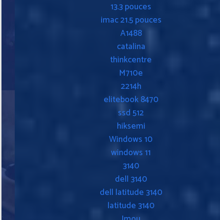
13.3 pouces
imac 21.5 pouces
A1488
catalina
thinkcentre
M710e
2214h
elitebook 8470
ssd 512
hiksemi
Windows 10
windows 11
3140
dell 3140
dell latitude 3140
latitude 3140
Imou