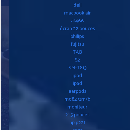
dell
macbook air
a1466
écran 22 pouces
philips
fujitsu
TAB
S2
SM-T813
ipod
ipad
earpods
md827zm/b
moniteur
21.5 pouces
hp p221