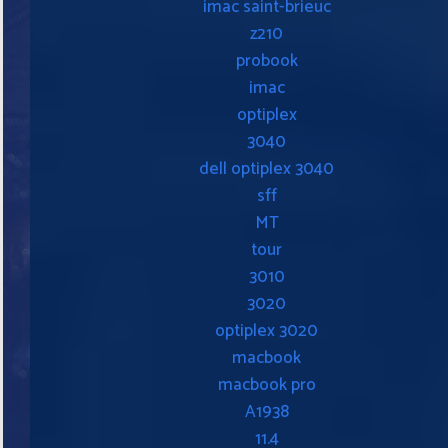
imac saint-brieuc
z210
probook
imac
optiplex
3040
dell optiplex 3040
sff
MT
tour
3010
3020
optiplex 3020
macbook
macbook pro
A1938
11.4