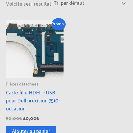
Voici le seul résultat
Le
Le
Promo !
prix
prix
initial
actuel
était :
est :
50,00€.
40,00€.
Pièces détachées
Carte fille HDMI – USB
pour Dell precision 7510-
occasion
50,00
€
40,00
€
Ajouter au panier