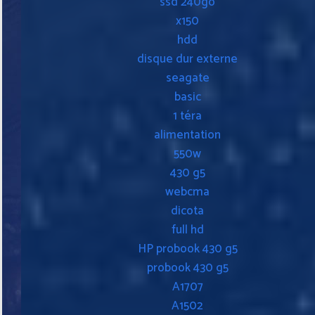
ssd 240go
x150
hdd
disque dur externe
seagate
basic
1 téra
alimentation
550w
430 g5
webcma
dicota
full hd
HP probook 430 g5
probook 430 g5
A1707
A1502