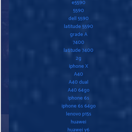
e5590
5590
dell 5590
latitude 5590
grade A
7400
latitude 7400
2g
iphone X
A40
A40 dual
A40 64go
iphone 6s
iphone 6s 64go
lenovo p15s
huawei
huawei y6