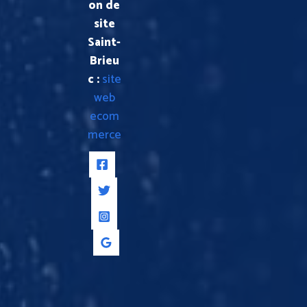
on de
site
Saint-
Brieu
c :
site
web
ecom
merce