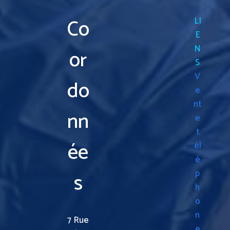
Co
LI
E
N
or
S
V
do
e
nt
nn
e
t
ée
él
é
p
s
h
o
n
7 Rue
e