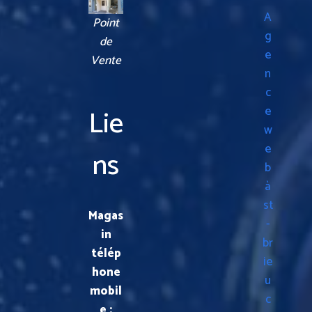
A
Point
g
de
e
Vente
n
c
Lie
e
w
e
ns
b
à
st
Magas
-
in
br
télép
ie
hone
u
mobil
c
e :