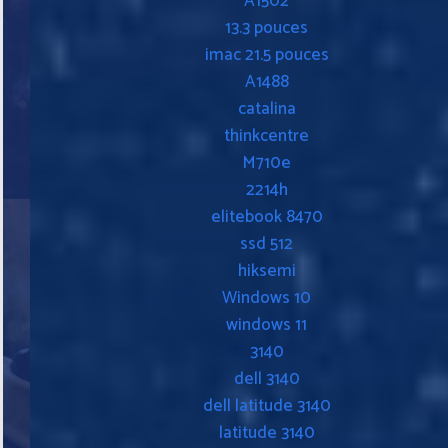
A1502
13.3 pouces
imac 21.5 pouces
A1488
catalina
thinkcentre
M710e
2214h
elitebook 8470
ssd 512
hiksemi
Windows 10
windows 11
3140
dell 3140
dell latitude 3140
latitude 3140