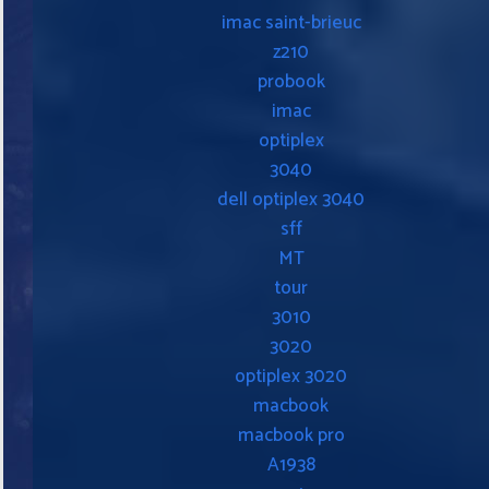
imac saint-brieuc
z210
probook
imac
optiplex
3040
dell optiplex 3040
sff
MT
tour
3010
3020
optiplex 3020
macbook
macbook pro
A1938