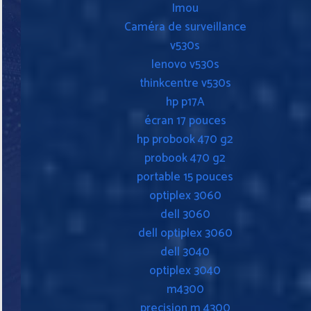
Imou
Caméra de surveillance
v530s
lenovo v530s
thinkcentre v530s
hp p17A
écran 17 pouces
hp probook 470 g2
probook 470 g2
portable 15 pouces
optiplex 3060
dell 3060
dell optiplex 3060
dell 3040
optiplex 3040
m4300
precision m 4300