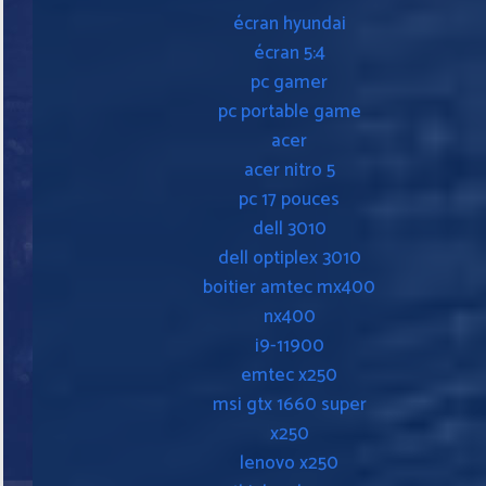
écran hyundai
écran 5:4
pc gamer
pc portable game
acer
acer nitro 5
pc 17 pouces
dell 3010
dell optiplex 3010
boitier amtec mx400
nx400
i9-11900
emtec x250
msi gtx 1660 super
x250
lenovo x250