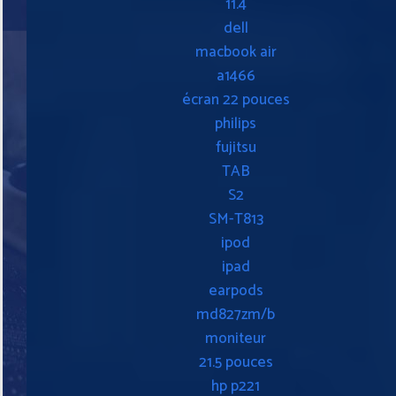
11.4
dell
macbook air
a1466
écran 22 pouces
philips
fujitsu
TAB
S2
SM-T813
ipod
ipad
earpods
md827zm/b
moniteur
21.5 pouces
hp p221