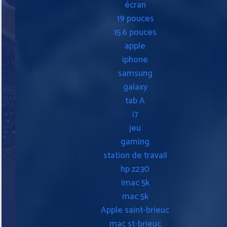
écran
19 pouces
15.6 pouces
apple
iphone
samsung
galaxy
tab A
i7
jeu
gaming
station de travail
hp z230
imac 5k
mac 5k
Apple saint-brieuc
mac st-brieuc