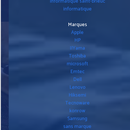
informatique saint-brieuc
informatique
Marques
Apple
HP
IIYama
Toshiba
microsoft
Emtec
Dell
Lenovo
Hiksemi
Tecnoware
konrow
Samsung
sans marque