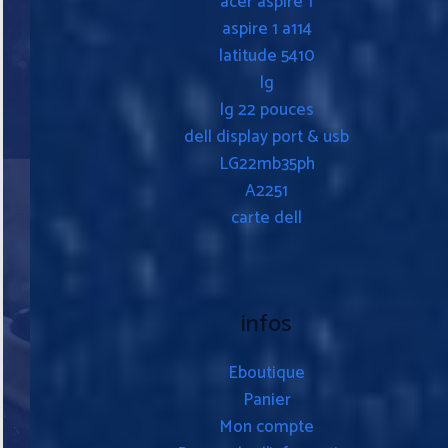
acer aspire 1
aspire 1 a114
latitude 5410
lg
lg 22 pouces
dell display port & usb
LG22mb35ph
A2251
carte dell
infos
Eboutique
Panier
Mon compte