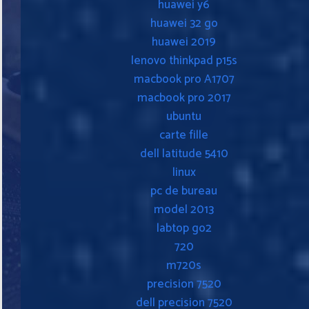
huawei y6
huawei 32 go
huawei 2019
lenovo thinkpad p15s
macbook pro A1707
macbook pro 2017
ubuntu
carte fille
dell latitude 5410
linux
pc de bureau
model 2013
labtop go2
720
m720s
precision 7520
dell precision 7520