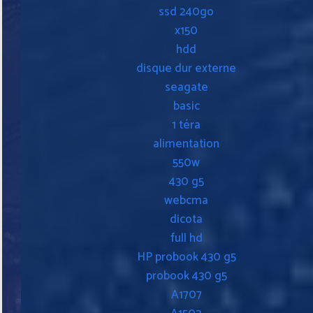
ssd 240go
x150
hdd
disque dur externe
seagate
basic
1 téra
alimentation
550w
430 g5
webcma
dicota
full hd
HP probook 430 g5
probook 430 g5
A1707