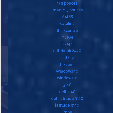
13.3 pouces
imac 21.5 pouces
A1488
catalina
thinkcentre
M710e
2214h
elitebook 8470
ssd 512
hiksemi
Windows 10
windows 11
3140
dell 3140
dell latitude 3140
latitude 3140
Imou