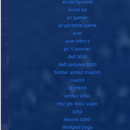
écran hyundai
écran 5:4
pc gamer
pc portable game
acer
acer nitro 5
pc 17 pouces
dell 3010
dell optiplex 3010
boitier amtec mx400
nx400
i9-11900
emtec x250
msi gtx 1660 super
x250
lenovo x250
thinkpad yoga