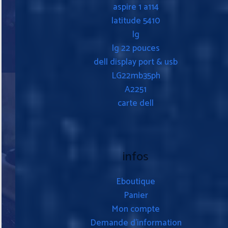
aspire 1 a114
latitude 5410
lg
lg 22 pouces
dell display port & usb
LG22mb35ph
A2251
carte dell
infos
Eboutique
Panier
Mon compte
Demande d’information