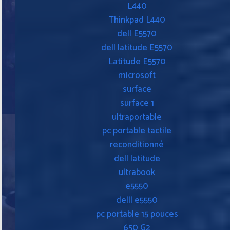
L440
Thinkpad L440
dell E5570
dell latitude E5570
Latitude E5570
microsoft
surface
surface 1
ultraportable
pc portable tactile
reconditionné
dell latitude
ultrabook
e5550
delll e5550
pc portable 15 pouces
650 G2