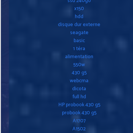
ssd 240go
x150
hdd
disque dur externe
seagate
basic
1 téra
alimentation
550w
430 g5
webcma
dicota
full hd
HP probook 430 g5
probook 430 g5
A1707
A1502