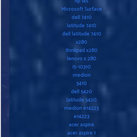
hp 14s
Microsoft Surface
dell 7410
latitude 7410
dell latitude 7410
x280
thinkpad x280
lenovo x 280
i5-10310
medion
5410
dell 5420
latitude 5420
medion e14223
e14223
acer aspire
acer aspire 1