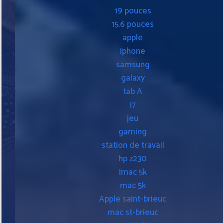
19 pouces
15.6 pouces
apple
iphone
samsung
galaxy
tab A
i7
jeu
gaming
station de travail
hp z230
imac 5k
mac 5k
Apple saint-brieuc
mac st-brieuc