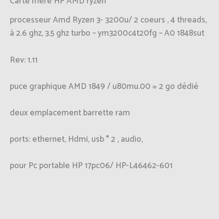
Carte mère HP AMD ryzen
processeur Amd Ryzen 3- 3200u/ 2 coeurs , 4 threads,
à 2.6 ghz, 3.5 ghz turbo – ym3200c4t20fg – A0 1848sut
Rev: 1.11
puce graphique AMD 1849 / u80mu.00 = 2 go dédié
deux emplacement barrette ram
ports: ethernet, Hdmi, usb * 2 , audio,
pour Pc portable HP 17pc06/ HP-L46462-601