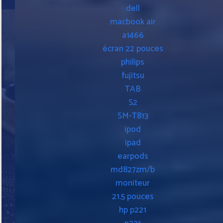
dell
macbook air
a1466
écran 22 pouces
philips
fujitsu
TAB
S2
SM-T813
ipod
ipad
earpods
md827zm/b
moniteur
21.5 pouces
hp p221