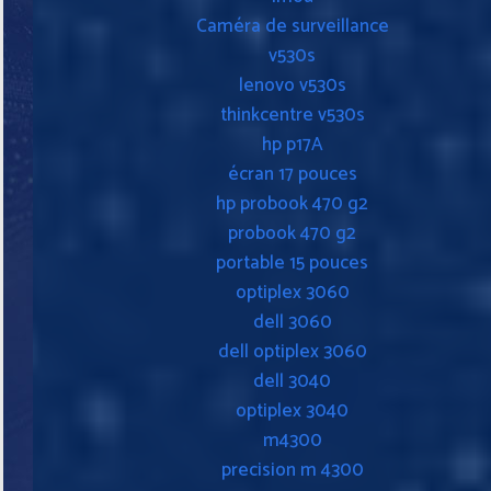
Caméra de surveillance
v530s
lenovo v530s
thinkcentre v530s
hp p17A
écran 17 pouces
hp probook 470 g2
probook 470 g2
portable 15 pouces
optiplex 3060
dell 3060
dell optiplex 3060
dell 3040
optiplex 3040
m4300
precision m 4300