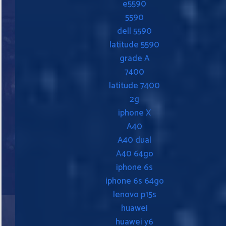
e5590
5590
dell 5590
latitude 5590
grade A
7400
latitude 7400
2g
iphone X
A40
A40 dual
A40 64go
iphone 6s
iphone 6s 64go
lenovo p15s
huawei
huawei y6