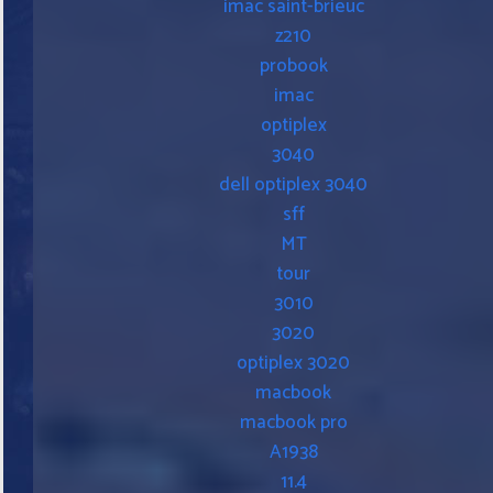
imac saint-brieuc
z210
probook
imac
optiplex
3040
dell optiplex 3040
sff
MT
tour
3010
3020
optiplex 3020
macbook
macbook pro
A1938
11.4