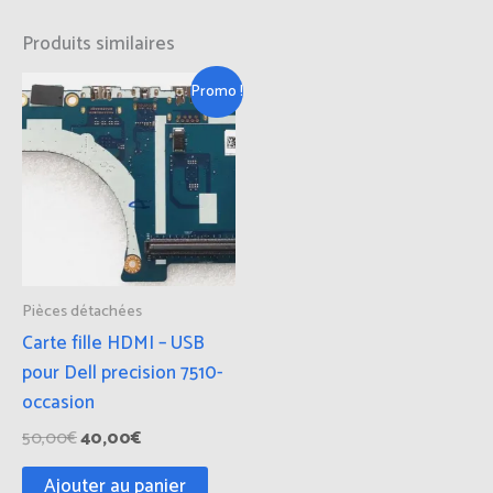
Produits similaires
Le
Le
Promo !
prix
prix
initial
actuel
était :
est :
50,00€.
40,00€.
Pièces détachées
Carte fille HDMI – USB
pour Dell precision 7510-
occasion
50,00
€
40,00
€
Ajouter au panier