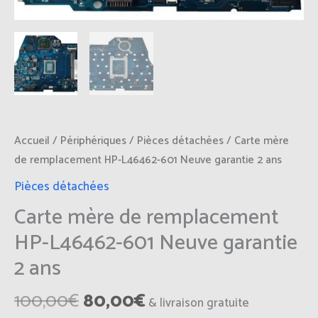
L46462-
601
Neuve
garantie
2
ans
Accueil
/
Périphériques
/
Pièces détachées
/ Carte mère
de remplacement HP-L46462-601 Neuve garantie 2 ans
Pièces détachées
Carte mère de remplacement
HP-L46462-601 Neuve garantie
2 ans
100,00
€
80,00
€
& livraison gratuite