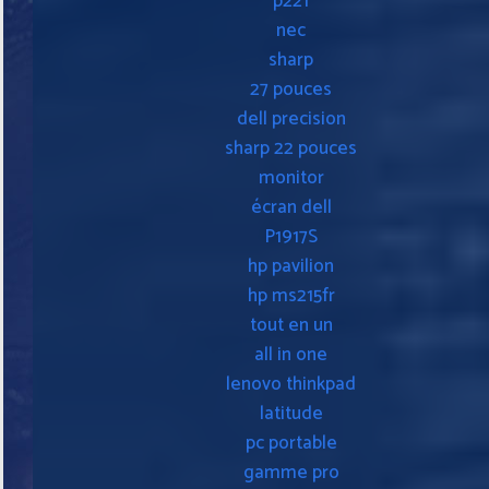
p221
nec
sharp
27 pouces
dell precision
sharp 22 pouces
monitor
écran dell
P1917S
hp pavilion
hp ms215fr
tout en un
all in one
lenovo thinkpad
latitude
pc portable
gamme pro