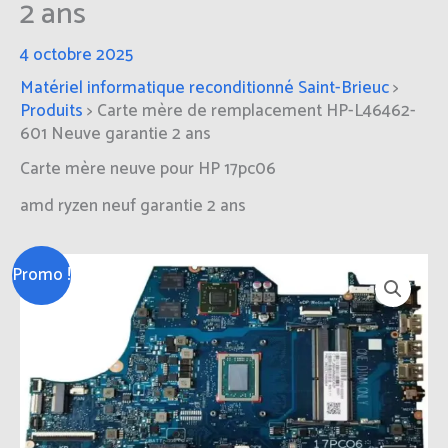
2 ans
4 octobre 2025
Matériel informatique reconditionné Saint-Brieuc
>
Produits
>
Carte mère de remplacement HP-L46462-
601 Neuve garantie 2 ans
Carte mère neuve pour HP 17pc06
amd ryzen neuf garantie 2 ans
Le
Le
quantité
Promo !
prix
prix
de
initial
actuel
Carte
était :
est :
mère
100,00€.
80,00€.
de
remplacement
HP-