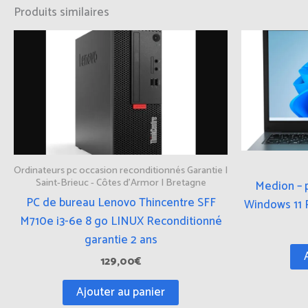
Produits similaires
Ordinateurs pc occasion reconditionnés Garantie |
Saint-Brieuc - Côtes d'Armor | Bretagne
Medion – 
PC de bureau Lenovo Thincentre SFF
Windows 11 
M710e i3-6e 8 go LINUX Reconditionné
garantie 2 ans
129,00
€
Ajouter au panier