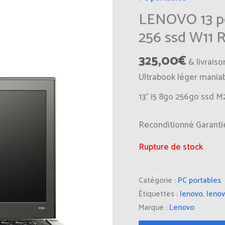
LENOVO 13 po
256 ssd W11 
325,00
€
& livraiso
Ultrabook léger maniab
13″ i5 8go 256go ssd M
Reconditionné Garanti
Rupture de stock
Catégorie :
PC portables
Étiquettes :
lenovo
,
lenov
Marque :
Lenovo