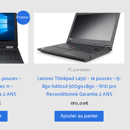
Le
Promo !
prix
actuel
est :
.
520,00€.
PC portables
6 pouces –
Lenovo Thinkpad L450 – 14 pouces – i5-
ws 11 –
8go hddssd 500go+8go – W10 pro
e 2 ANS
Reconditionné Garantie 2 ANS
€
190,00
€
r
Ajouter au panier