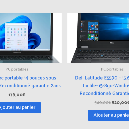
Le
prix
initial
était :
540,00€
PC portables
PC portables
pc portable 14 pouces sous
Dell Latitude E5590 – 15.
Reconditionné garantie 2ans
tactile- i5-8go-Windo
Reconditionné Garanti
179,00
€
540,00
€
520,00
Ajouter au panier
Ajouter au panie