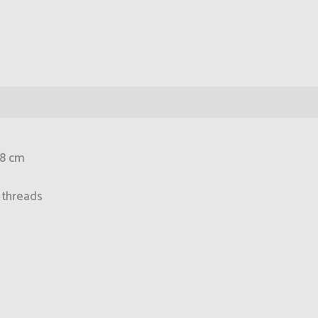
.8 cm
 threads