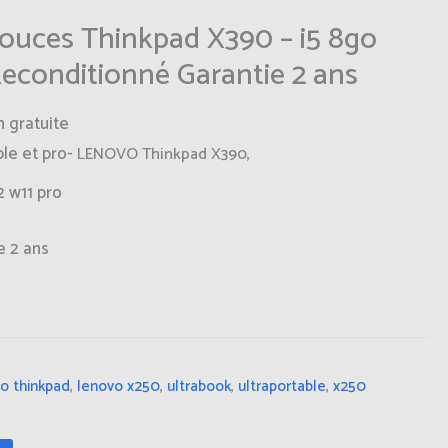
uces Thinkpad X390 – i5 8go
Reconditionné Garantie 2 ans
n gratuite
le et pro-
LENOVO Thinkpad X390,
2 w11 pro
e 2 ans
o thinkpad
,
lenovo x250
,
ultrabook
,
ultraportable
,
x250