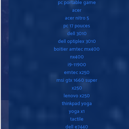
pc portable game
acer
acer nitro 5
pc 17 pouces
dell 3010
dell optiplex 3010
boitier amtec mx400
nx400
i9-11900
emtec x250
msi gtx 1660 super
x250
lenovo x250
thinkpad yoga
yoga x1
tactile
dell e7440