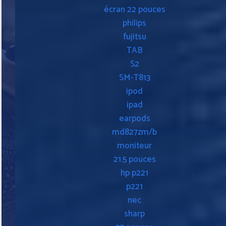
écran 22 pouces
philips
fujitsu
TAB
S2
SM-T813
ipod
ipad
earpods
md827zm/b
moniteur
21.5 pouces
hp p221
p221
nec
sharp