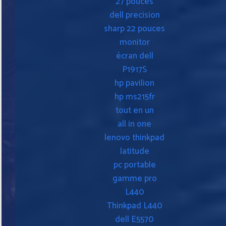
27 pouces
dell precision
sharp 22 pouces
monitor
écran dell
P1917S
hp pavilion
hp ms215fr
tout en un
all in one
lenovo thinkpad
latitude
pc portable
gamme pro
L440
Thinkpad L440
dell E5570