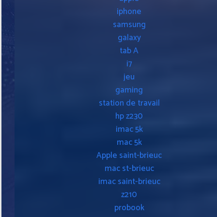
iphone
samsung
galaxy
tab A
i7
jeu
gaming
station de travail
hp z230
imac 5k
mac 5k
Apple saint-brieuc
mac st-brieuc
imac saint-brieuc
z210
probook