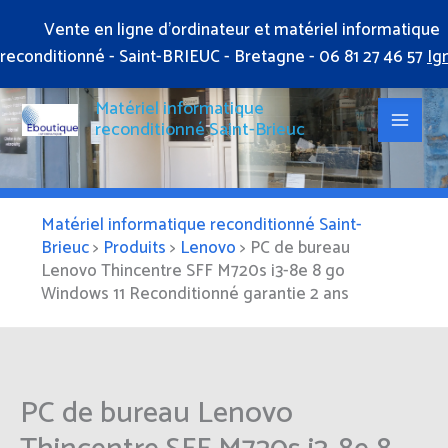
Aller
Vente en ligne d'ordinateur et matériel informatique
au
reconditionné - Saint-BRIEUC - Bretagne - 06 81 27 46 57
Ig
contenu
Matériel informatique
reconditionné Saint-Brieuc
Matériel informatique reconditionné Saint-
Brieuc
>
Produits
>
Lenovo
>
PC de bureau
Lenovo Thincentre SFF M720s i3-8e 8 go
Windows 11 Reconditionné garantie 2 ans
PC de bureau Lenovo