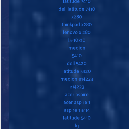
latitude 7410
dell latitude 7410
x280
thinkpad x280
lenovo x 280
i5-10310
medion
5410
dell 5420
latitude 5420
medion e14223
e14223
acer aspire
acer aspire 1
aspire 1 a114
latitude 5410
lg