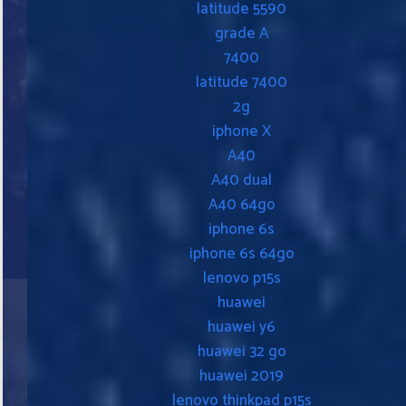
latitude 5590
grade A
7400
latitude 7400
2g
iphone X
A40
A40 dual
A40 64go
iphone 6s
iphone 6s 64go
lenovo p15s
huawei
huawei y6
huawei 32 go
huawei 2019
lenovo thinkpad p15s