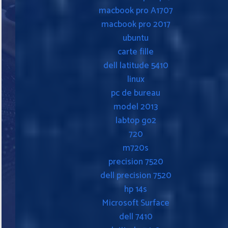
macbook pro A1707
macbook pro 2017
ubuntu
carte fille
dell latitude 5410
linux
pc de bureau
model 2013
labtop go2
720
m720s
precision 7520
dell precision 7520
hp 14s
Microsoft Surface
dell 7410