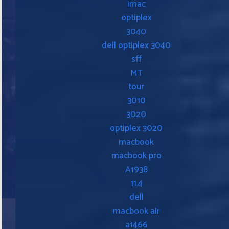
imac
optiplex
3040
dell optiplex 3040
sff
MT
tour
3010
3020
optiplex 3020
macbook
macbook pro
A1938
11.4
dell
macbook air
a1466