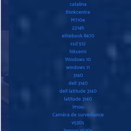
catalina
thinkcentre
M710e
2214h
elitebook 8470
ssd 512
hiksemi
Windows 10
windows 11
3140
dell 3140
dell latitude 3140
latitude 3140
Imou
Caméra de surveillance
v530s
lenovo v530s