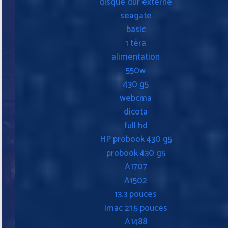
disque dur externe
seagate
basic
1 téra
alimentation
550w
430 g5
webcma
dicota
full hd
HP probook 430 g5
probook 430 g5
A1707
A1502
13.3 pouces
imac 21.5 pouces
A1488