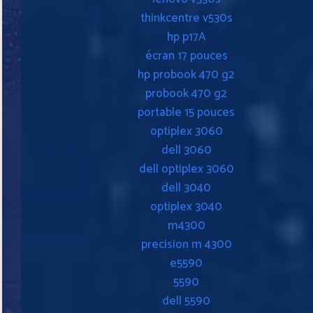
thinkcentre v530s
hp p17A
écran 17 pouces
hp probook 470 g2
probook 470 g2
portable 15 pouces
optiplex 3060
dell 3060
dell optiplex 3060
dell 3040
optiplex 3040
m4300
precision m 4300
e5590
5590
dell 5590