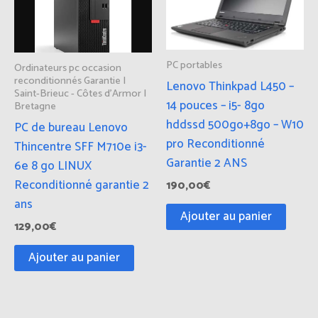
PC portables
Ordinateurs pc occasion
reconditionnés Garantie |
Lenovo Thinkpad L450 –
Saint-Brieuc - Côtes d'Armor |
14 pouces – i5- 8go
Bretagne
hddssd 500go+8go – W10
PC de bureau Lenovo
pro Reconditionné
Thincentre SFF M710e i3-
Garantie 2 ANS
6e 8 go LINUX
Reconditionné garantie 2
190,00
€
ans
Ajouter au panier
129,00
€
Ajouter au panier