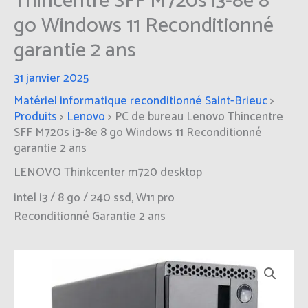
Thincentre SFF M720s i3-8e 8
go Windows 11 Reconditionné
garantie 2 ans
31 janvier 2025
Matériel informatique reconditionné Saint-Brieuc
>
Produits
>
Lenovo
>
PC de bureau Lenovo Thincentre
SFF M720s i3-8e 8 go Windows 11 Reconditionné
garantie 2 ans
LENOVO Thinkcenter m720 desktop
intel i3 / 8 go / 240 ssd, W11 pro
Reconditionné Garantie 2 ans
quantité
de
PC