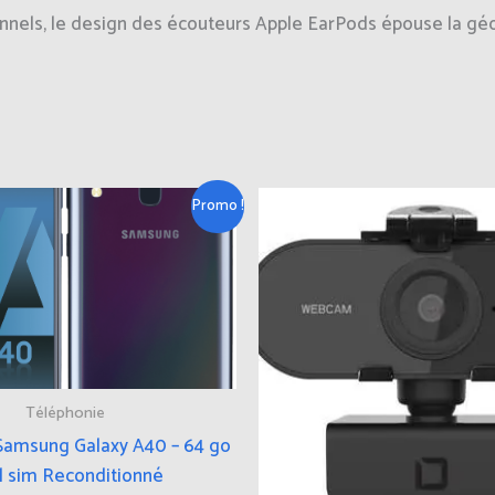
onnels, le design des écouteurs Apple EarPods épouse la géom
Le
Le
Promo !
prix
prix
initial
actuel
était :
est :
150,00€.
125,00€.
Téléphonie
Samsung Galaxy A40 – 64 go
l sim Reconditionné