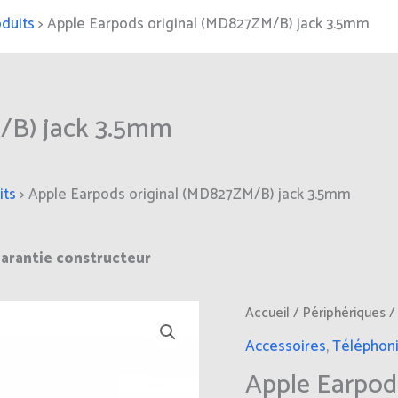
duits
>
Apple Earpods original (MD827ZM/B) jack 3.5mm
M/B) jack 3.5mm
its
>
Apple Earpods original (MD827ZM/B) jack 3.5mm
arantie constructeur
Accueil
/
Périphériques
Accessoires
,
Téléphon
Apple Earpod