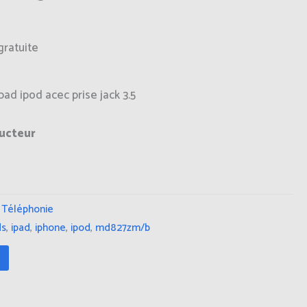
gratuite
pad ipod acec prise jack 3.5
ructeur
,
Téléphonie
ds
,
ipad
,
iphone
,
ipod
,
md827zm/b