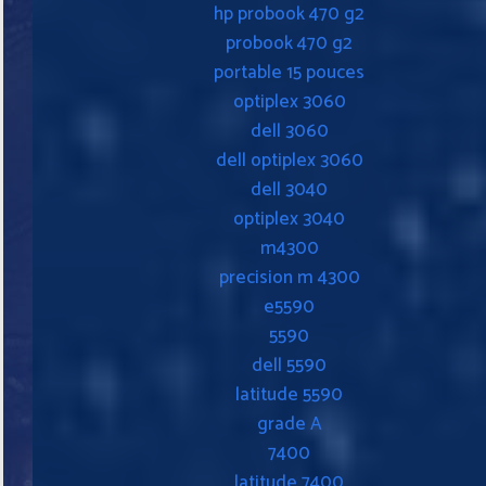
hp probook 470 g2
probook 470 g2
portable 15 pouces
optiplex 3060
dell 3060
dell optiplex 3060
dell 3040
optiplex 3040
m4300
precision m 4300
e5590
5590
dell 5590
latitude 5590
grade A
7400
latitude 7400