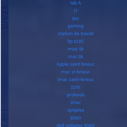
tab A
i7
jeu
gaming
station de travail
hp z230
imac 5k
mac 5k
Apple saint-brieuc
mac st-brieuc
imac saint-brieuc
z210
probook
imac
optiplex
3040
dell optiplex 3040