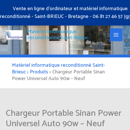
Aller
Vente en ligne d'ordinateur et matériel informatique
au
reconditionné - Saint-BRIEUC - Bretagne - 06 81 27 46 57
Ig
contenu
Matériel informatique
reconditionné Saint-Brieuc
Matériel informatique reconditionné Saint-
Brieuc
>
Produits
>
Chargeur Portable Sinan
Power Universel Auto 90w – Neuf
Chargeur Portable Sinan Power
Universel Auto 90w – Neuf