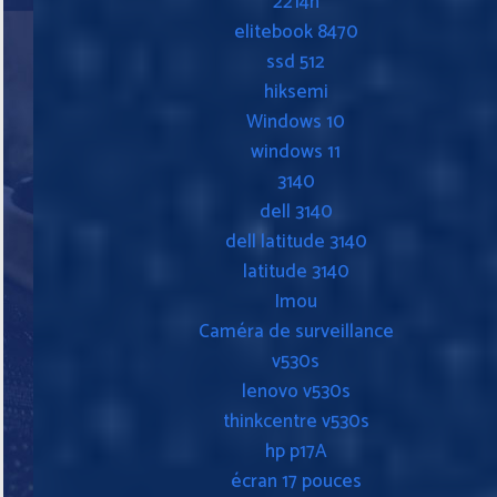
2214h
elitebook 8470
ssd 512
hiksemi
Windows 10
windows 11
3140
dell 3140
dell latitude 3140
latitude 3140
Imou
Caméra de surveillance
v530s
lenovo v530s
thinkcentre v530s
hp p17A
écran 17 pouces