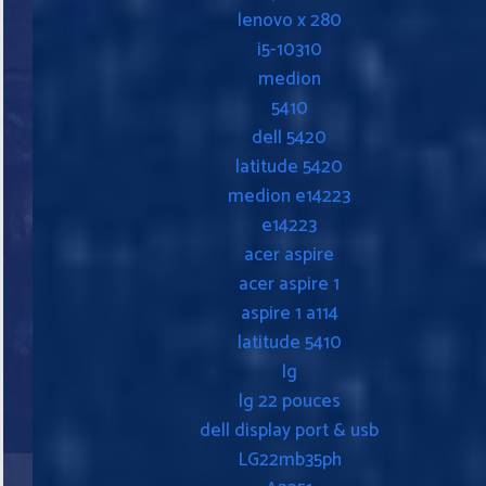
lenovo x 280
i5-10310
medion
5410
dell 5420
latitude 5420
medion e14223
e14223
acer aspire
acer aspire 1
aspire 1 a114
latitude 5410
lg
lg 22 pouces
dell display port & usb
LG22mb35ph