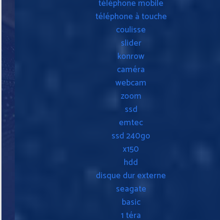
téléphone mobile
téléphone à touche
coulisse
slider
konrow
caméra
webcam
zoom
ssd
emtec
ssd 240go
x150
hdd
disque dur externe
seagate
basic
1 téra