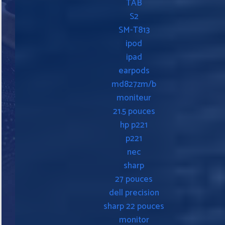
TAB
S2
SM-T813
ipod
ipad
earpods
md827zm/b
moniteur
21.5 pouces
hp p221
p221
nec
sharp
27 pouces
dell precision
sharp 22 pouces
monitor