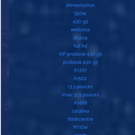
alimentation
550w
430 g5
webcma
dicota
full hd
HP probook 430 g5
probook 430 g5
A1707
A1502
13.3 pouces
imac 21.5 pouces
A1488
catalina
thinkcentre
M710e