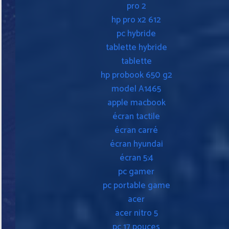
pro 2
hp pro x2 612
pc hybride
tablette hybride
tablette
hp probook 650 g2
model A1465
apple macbook
écran tactile
écran carré
écran hyundai
écran 5:4
pc gamer
pc portable game
acer
acer nitro 5
pc 17 pouces