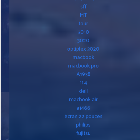
sff
MT
tour
3010
3020
optiplex 3020
macbook
macbook pro
A1938
11.4
dell
macbook air
a1466
écran 22 pouces
philips
fujitsu