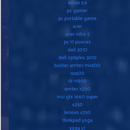
écran 5:4
pc gamer
pc portable game
acer
acer nitro 5
pc 17 pouces
dell 3010
dell optiplex 3010
boitier amtec mx400
nx400
i9-11900
emtec x250
msi gtx 1660 super
x250
lenovo x250
thinkpad yoga
yoga x1