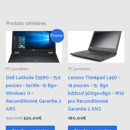
Produits similaires
Le
Le
Promo !
prix
prix
initial
actuel
était :
est :
540,00€.
520,00€.
PC portables
PC portables
Dell Latitude E5590 – 15.6
Lenovo Thinkpad L450 –
pouces – tactile- i5-8go-
14 pouces – i5- 8go
Windows 11 –
hddssd 500go+8go – W10
Reconditionné Garantie 2
pro Reconditionné
ANS
Garantie 2 ANS
540,00
€
520,00
€
190,00
€