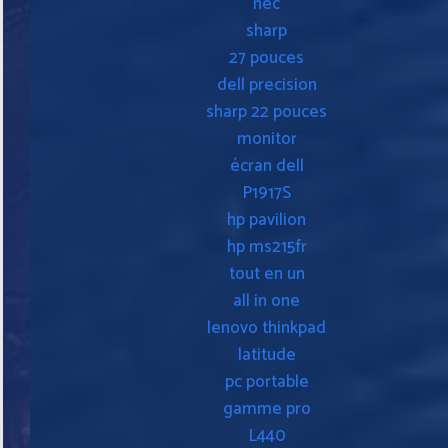
nec
sharp
27 pouces
dell precision
sharp 22 pouces
monitor
écran dell
P1917S
hp pavilion
hp ms215fr
tout en un
all in one
lenovo thinkpad
latitude
pc portable
gamme pro
L440