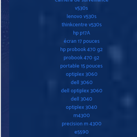
v530s
lenovo v530s
thinkcentre v530s
hp p17A
écran 17 pouces
hp probook 470 g2
probook 470 g2
portable 15 pouces
optiplex 3060
dell 3060
dell optiplex 3060
dell 3040
optiplex 3040
m4300
precision m 4300
e5590