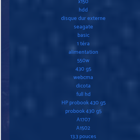
x150
hdd
disque dur externe
seagate
basic
1 téra
alimentation
550w
430 g5
webcma
dicota
full hd
HP probook 430 g5
probook 430 g5
A1707
A1502
13.3 pouces