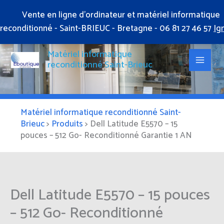
Aller
Vente en ligne d'ordinateur et matériel informatique
au
reconditionné - Saint-BRIEUC - Bretagne - 06 81 27 46 57
Ig
contenu
Matériel informatique
reconditionné Saint-Brieuc
Matériel informatique reconditionné Saint-
Brieuc
>
Produits
>
Dell Latitude E5570 – 15
pouces – 512 Go- Reconditionné Garantie 1 AN
Dell Latitude E5570 – 15 pouces
– 512 Go- Reconditionné