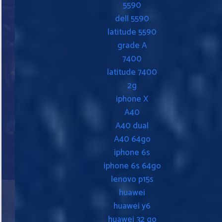
5590
dell 5590
latitude 5590
grade A
7400
latitude 7400
2g
iphone X
A40
A40 dual
A40 64go
iphone 6s
iphone 6s 64go
lenovo p15s
huawei
huawei y6
huawei 32 go