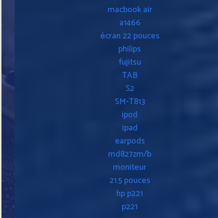
macbook air
a1466
écran 22 pouces
philips
fujitsu
TAB
S2
SM-T813
ipod
ipad
earpods
md827zm/b
moniteur
21.5 pouces
hp p221
p221