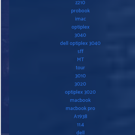
z210
probook
imac
optiplex
3040
dell optiplex 3040
sff
MT
tour
3010
3020
optiplex 3020
macbook
macbook pro
A1938
11.4
dell