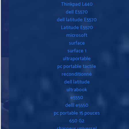
Thinkpad L440
dell E5570
dell latitude E5570
Latitude E5570
microsoft
surface
surface 1
ultraportable
pc portable tactile
reconditionné
dell latitude
ultrabook
e5550
delll e5550
pc portable 15 pouces
650 G2
chargeur universel