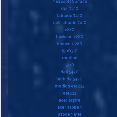
Microsoft Surface
dell 7410
latitude 7410
dell latitude 7410
x280
thinkpad x280
lenovo x 280
i5-10310
medion
5410
dell 5420
latitude 5420
medion e14223
e14223
acer aspire
acer aspire 1
aspire 1 a114