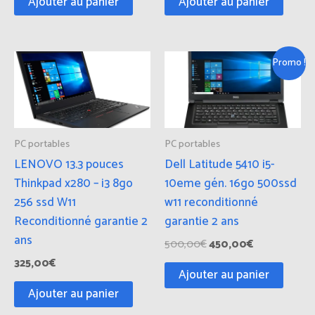
Ajouter au panier
Ajouter au panier
Le
Le
Promo !
prix
prix
initial
actuel
était :
est :
500,00€.
450,00€.
PC portables
PC portables
LENOVO 13.3 pouces
Dell Latitude 5410 i5-
Thinkpad x280 – i3 8go
10eme gén. 16go 500ssd
256 ssd W11
w11 reconditionné
Reconditionné garantie 2
garantie 2 ans
ans
500,00
€
450,00
€
325,00
€
Ajouter au panier
Ajouter au panier