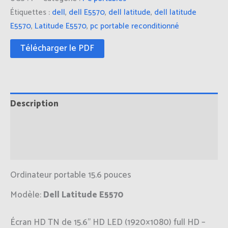
Étiquettes :
dell
,
dell E5570
,
dell latitude
,
dell latitude
E5570
,
Latitude E5570
,
pc portable reconditionné
Télécharger le PDF
Description
Informations complémentaires
Avis (0)
Ordinateur portable 15.6 pouces
Modèle:
Dell Latitude E5570
Écran HD TN de 15.6’’ HD LED (1920×1080) full HD –