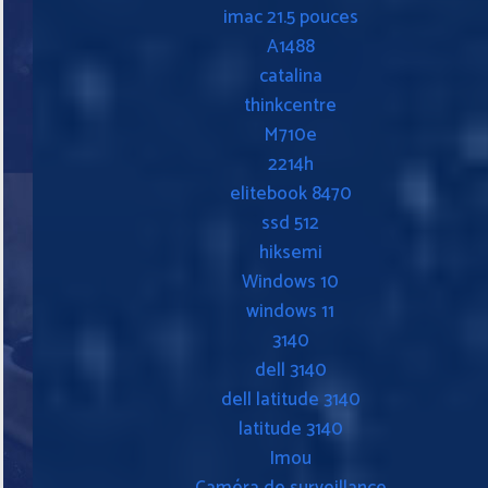
imac 21.5 pouces
A1488
catalina
thinkcentre
M710e
2214h
elitebook 8470
ssd 512
hiksemi
Windows 10
windows 11
3140
dell 3140
dell latitude 3140
latitude 3140
Imou
Caméra de surveillance