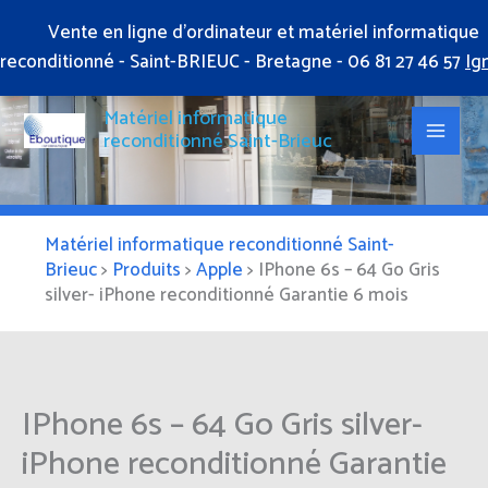
Aller
Vente en ligne d'ordinateur et matériel informatique
au
reconditionné - Saint-BRIEUC - Bretagne - 06 81 27 46 57
Ig
contenu
Matériel informatique
reconditionné Saint-Brieuc
Matériel informatique reconditionné Saint-
Brieuc
>
Produits
>
Apple
>
IPhone 6s – 64 Go Gris
silver- iPhone reconditionné Garantie 6 mois
IPhone 6s – 64 Go Gris silver-
iPhone reconditionné Garantie