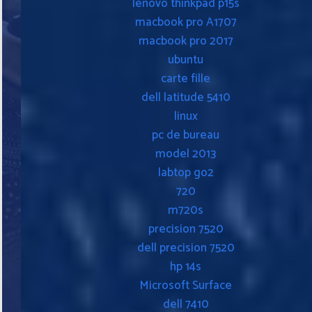
lenovo thinkpad p15s
macbook pro A1707
macbook pro 2017
ubuntu
carte fille
dell latitude 5410
linux
pc de bureau
model 2013
labtop go2
720
m720s
precision 7520
dell precision 7520
hp 14s
Microsoft Surface
dell 7410