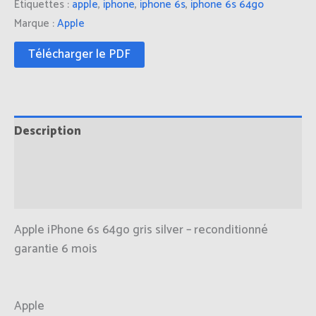
Étiquettes :
apple
,
iphone
,
iphone 6s
,
iphone 6s 64go
Marque :
Apple
Télécharger le PDF
Description
Informations complémentaires
Avis (0)
Apple iPhone 6s 64go gris silver – reconditionné
garantie 6 mois
Apple