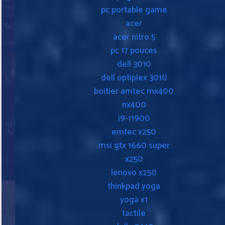
pc portable game
acer
acer nitro 5
pc 17 pouces
dell 3010
dell optiplex 3010
boitier amtec mx400
nx400
i9-11900
emtec x250
msi gtx 1660 super
x250
lenovo x250
thinkpad yoga
yoga x1
tactile