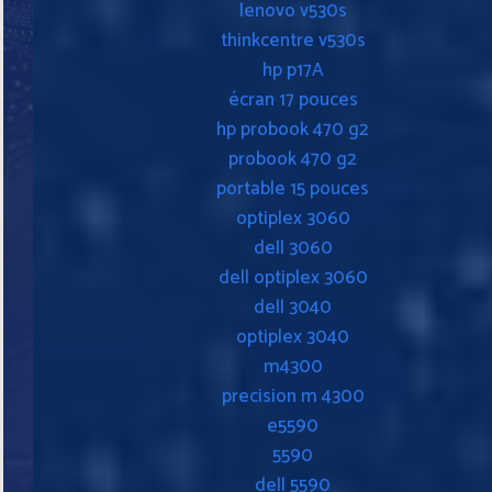
lenovo v530s
thinkcentre v530s
hp p17A
écran 17 pouces
hp probook 470 g2
probook 470 g2
portable 15 pouces
optiplex 3060
dell 3060
dell optiplex 3060
dell 3040
optiplex 3040
m4300
precision m 4300
e5590
5590
dell 5590