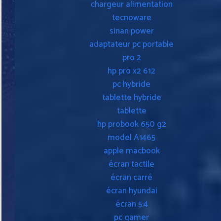
chargeur alimentation
tecnoware
sinan power
adaptateur pc portable
pro 2
hp pro x2 612
pc hybride
tablette hybride
tablette
hp probook 650 g2
model A1465
apple macbook
écran tactile
écran carré
écran hyundai
écran 5:4
pc gamer