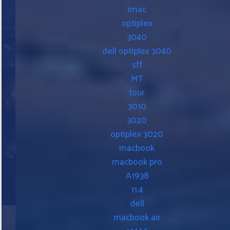
imac
optiplex
3040
dell optiplex 3040
sff
MT
tour
3010
3020
optiplex 3020
macbook
macbook pro
A1938
11.4
dell
macbook air