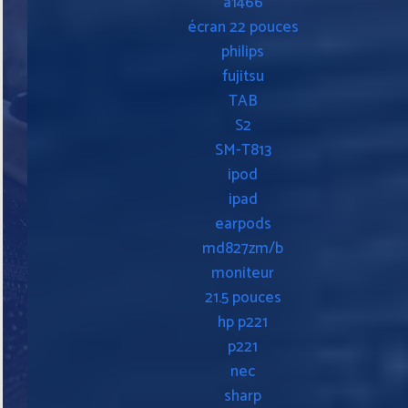
a1466
écran 22 pouces
philips
fujitsu
TAB
S2
SM-T813
ipod
ipad
earpods
md827zm/b
moniteur
21.5 pouces
hp p221
p221
nec
sharp