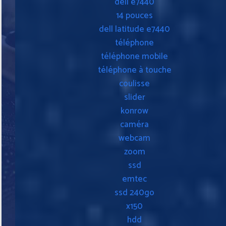
dell e7440
14 pouces
dell latitude e7440
téléphone
téléphone mobile
téléphone à touche
coulisse
slider
konrow
caméra
webcam
zoom
ssd
emtec
ssd 240go
x150
hdd