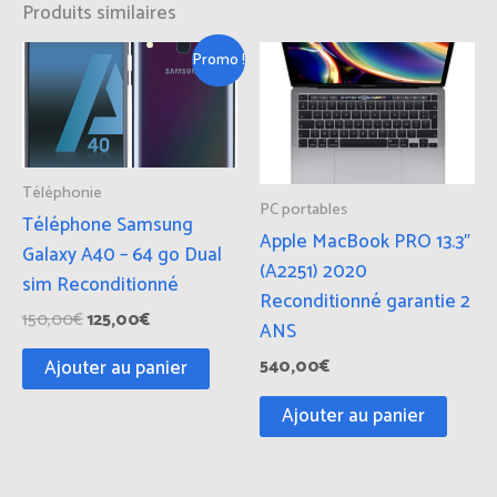
Produits similaires
Le
Le
Promo !
prix
prix
initial
actuel
était :
est :
150,00€.
125,00€.
Téléphonie
PC portables
Téléphone Samsung
Apple MacBook PRO 13.3″
Galaxy A40 – 64 go Dual
(A2251) 2020
sim Reconditionné
Reconditionné garantie 2
150,00
€
125,00
€
ANS
Ajouter au panier
540,00
€
Ajouter au panier