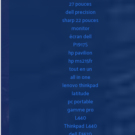
27 pouces
dell precision
sharp 22 pouces
monitor
écran dell
P1917S
hp pavilion
hp ms215fr
tout en un
all in one
lenovo thinkpad
latitude
pc portable
gamme pro
L440
Thinkpad L440
dell E5570