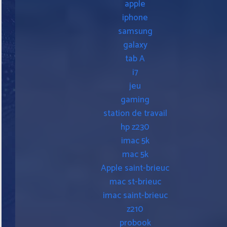
apple
iphone
samsung
galaxy
tab A
i7
jeu
gaming
station de travail
hp z230
imac 5k
mac 5k
Apple saint-brieuc
mac st-brieuc
imac saint-brieuc
z210
probook