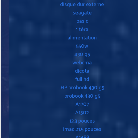
disque dur externe
seagate
basic
1 téra
alimentation
550w
430 g5
webcma
dicota
full hd
HP probook 430 g5
probook 430 g5
A1707
A1502
13.3 pouces
imac 21.5 pouces
A1488