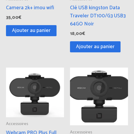
Camera 2k+ imou wifi
Clé USB kingston Data
Traveler DT100/G3 USB3
35,00
€
64GO Noir
Ajouter au panier
18,00
€
Ajouter au panier
Accessoires
Webcam PRO Plus Full
Accessoires