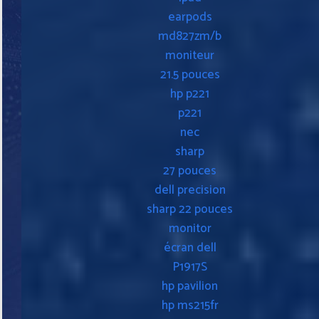
earpods
md827zm/b
moniteur
21.5 pouces
hp p221
p221
nec
sharp
27 pouces
dell precision
sharp 22 pouces
monitor
écran dell
P1917S
hp pavilion
hp ms215fr