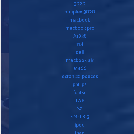
3020
optiplex 3020
macbook
macbook pro
A1938
11.4
dell
macbook air
a1466
écran 22 pouces
philips
fujitsu
TAB
S2
SM-T813
ipod
ipad