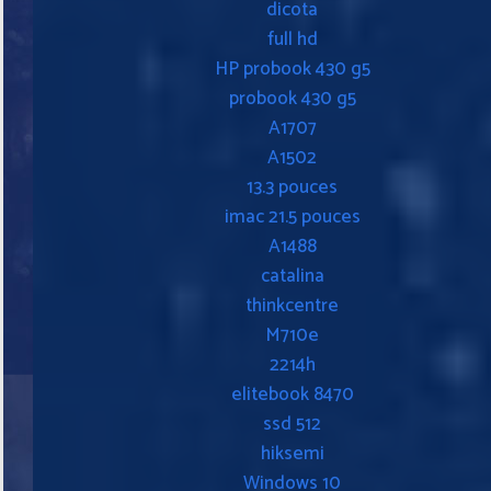
dicota
full hd
HP probook 430 g5
probook 430 g5
A1707
A1502
13.3 pouces
imac 21.5 pouces
A1488
catalina
thinkcentre
M710e
2214h
elitebook 8470
ssd 512
hiksemi
Windows 10