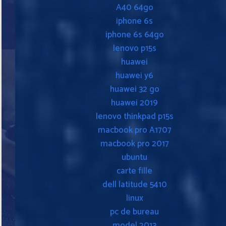
A40 64go
iphone 6s
iphone 6s 64go
lenovo p15s
huawei
huawei y6
huawei 32 go
huawei 2019
lenovo thinkpad p15s
macbook pro A1707
macbook pro 2017
ubuntu
carte fille
dell latitude 5410
linux
pc de bureau
model 2013