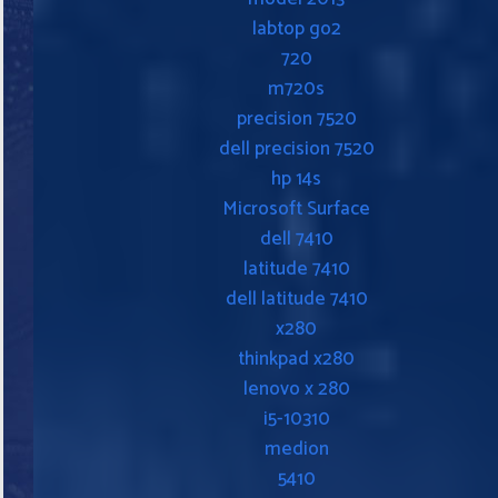
labtop go2
720
m720s
precision 7520
dell precision 7520
hp 14s
Microsoft Surface
dell 7410
latitude 7410
dell latitude 7410
x280
thinkpad x280
lenovo x 280
i5-10310
medion
5410