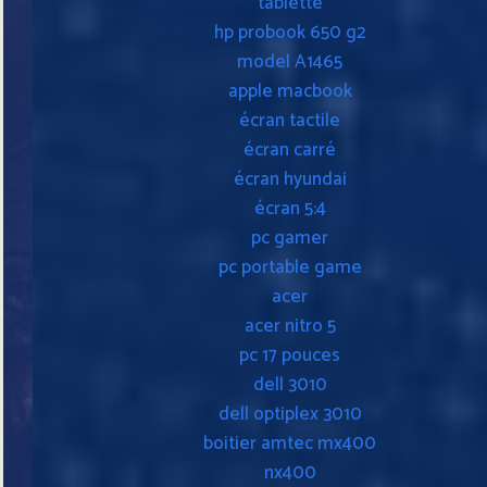
tablette
hp probook 650 g2
model A1465
apple macbook
écran tactile
écran carré
écran hyundai
écran 5:4
pc gamer
pc portable game
acer
acer nitro 5
pc 17 pouces
dell 3010
dell optiplex 3010
boitier amtec mx400
nx400