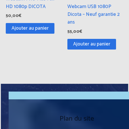
HD 1080p DICOTA
Webcam USB 1080P
Dicota – Neuf garantie 2
50,00
€
ans
Ajouter au panier
55,00
€
Ajouter au panier
Plan du site