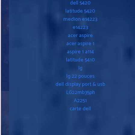
dell 5420
latitude 5420
medion e14223
e14223
acer aspire
acer aspire 1
aspire 1 a114
latitude 5410
lg
lg 22 pouces
dell display port & usb
LG22mb35ph
A2251
carte dell