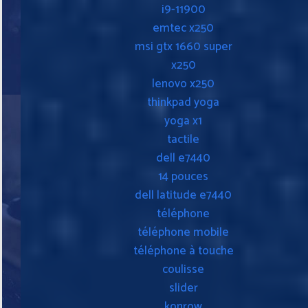
i9-11900
emtec x250
msi gtx 1660 super
x250
lenovo x250
thinkpad yoga
yoga x1
tactile
dell e7440
14 pouces
dell latitude e7440
téléphone
téléphone mobile
téléphone à touche
coulisse
slider
konrow