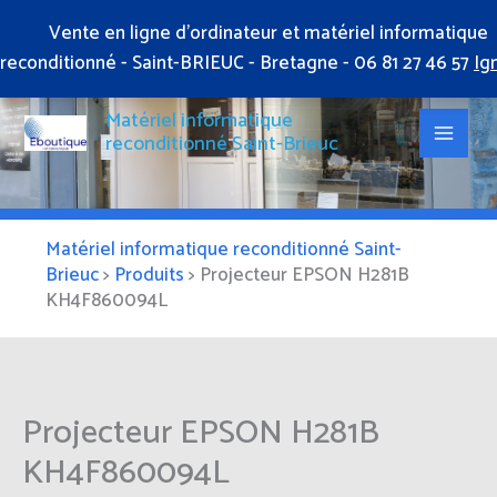
Aller
Vente en ligne d'ordinateur et matériel informatique
au
reconditionné - Saint-BRIEUC - Bretagne - 06 81 27 46 57
Ig
contenu
Matériel informatique
reconditionné Saint-Brieuc
Matériel informatique reconditionné Saint-
Brieuc
>
Produits
>
Projecteur EPSON H281B
KH4F860094L
Projecteur EPSON H281B
KH4F860094L