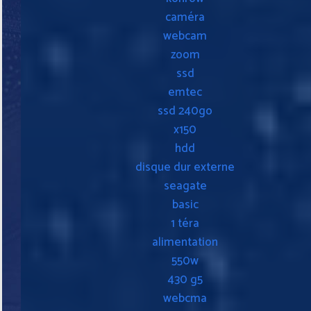
caméra
webcam
zoom
ssd
emtec
ssd 240go
x150
hdd
disque dur externe
seagate
basic
1 téra
alimentation
550w
430 g5
webcma