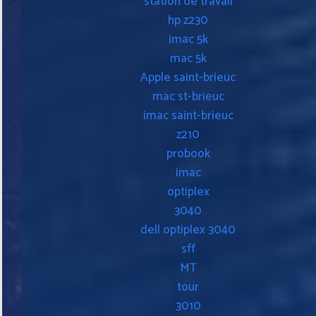
station de travail
hp z230
imac 5k
mac 5k
Apple saint-brieuc
mac st-brieuc
imac saint-brieuc
z210
probook
imac
optiplex
3040
dell optiplex 3040
sff
MT
tour
3010