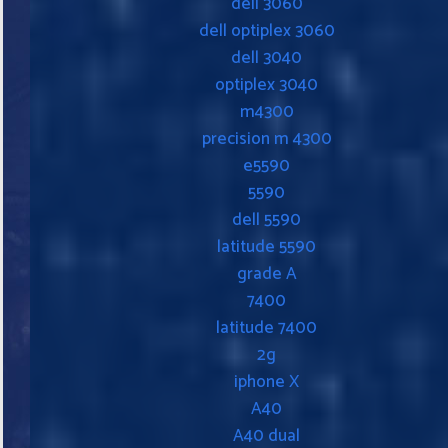
dell 3060
dell optiplex 3060
dell 3040
optiplex 3040
m4300
precision m 4300
e5590
5590
dell 5590
latitude 5590
grade A
7400
latitude 7400
2g
iphone X
A40
A40 dual